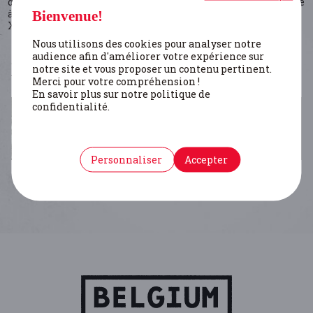
d'Anvers). Ses recherches portent sur la vie juive en Belgique
à la fin du XIXe siècle et pendant la première moitié du
Bienvenue!
XXe siècle.
Nous utilisons des cookies pour analyser notre
ARTICLES
audience afin d'améliorer votre expérience sur
notre site et vous proposer un contenu pertinent.
Merci pour votre compréhension !
En savoir plus sur notre politique de
confidentialité.
RÉSISTANCE JUIVE EN BELGIQUE
Stamberger Janiv
- Styven Dorien
Personnaliser
Accepter