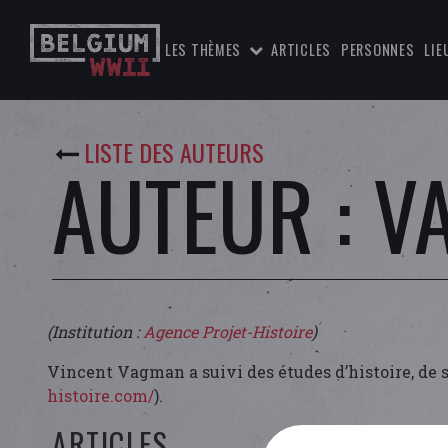
LES THÈMES
ARTICLES
PERSONNES
LIE
LISTE DES AUTEURS
AUTEUR : V
(Institution :
Agence Projet-Histoire
)
Vincent Vagman a suivi des études d’histoire, de sc
histoire.com/
).
ARTICLES