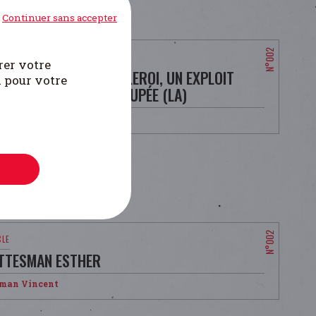
Continuer sans accepter
rer votre
FLE AVORTÉE DE CHARLEROI, UN EXPLOIT
i pour votre
IQUE EN BELGIQUE OCCUPÉE (LA)
man Vincent
TTESMAN ESTHER
man Vincent