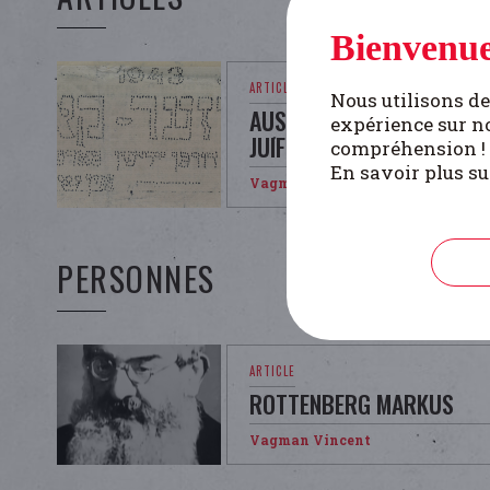
Bienvenue
Nous utilisons de
AUSCHWITZ : L'INFORMAT
expérience sur no
JUIFS CACHÉS EN BELGIQU
compréhension !
En savoir plus su
Vagman Vincent
PERSONNES
ROTTENBERG MARKUS
Vagman Vincent