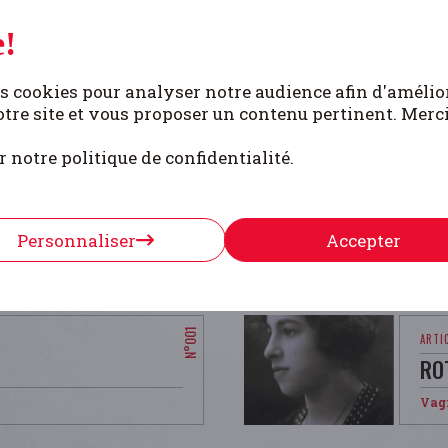
!
s cookies pour analyser notre audience afin d'amélio
ION TRANSMISE AUX
RA
tre site et vous proposer un contenu pertinent. Merc
E
UN
r notre politique de confidentialité.
Vag
Personnaliser
Accepter
RO
Vag