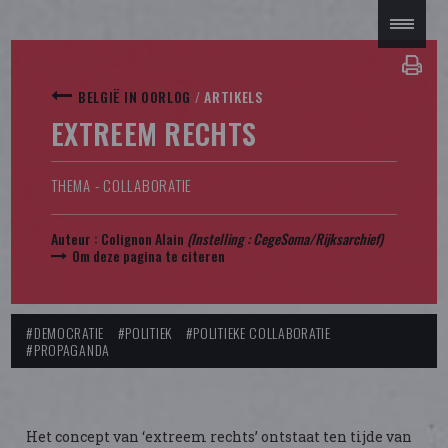
BELGIË IN OORLOG
/
ARTIKELS
EXTREEM RECHTS
THEMA - COLLABORATIE
Auteur :
Colignon Alain
(Instelling : CegeSoma/Rijksarchief)
Om deze pagina te citeren
#DEMOCRATIE
#POLITIEK
#POLITIEKE COLLABORATIE
#PROPAGANDA
Het concept van ‘extreem rechts’ ontstaat ten tijde van