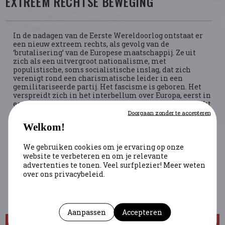
EXTREEM RECHTSE BEWEGING
In de nadagen van de Eerste Wereldoorlog ontstaat er
een nieuw extreem rechts, als gevolg van de
‘brutalisering’ van de Europese maatschappij. Ze uit
zich als een uitvergroot nationalisme, met
populistische, soms socialistische inslag, dat zich
verenigt rond een charismatische leider in een
gemilitariseerde partij. Het fascisme is geboren. Het
verspreidt zich in het interbellum over Europa, eerst in
een Italiaanse en daarna in een Duitse versie. Het drukt
een stevige stempel op deze periode, tot aan de Tweede
Doorgaan zonder te accepteren
Wereldoorlog, wanneer het oppermachtig wordt.
Welkom!
Meer dan een generatie lang wordt het
We gebruiken cookies om je ervaring op onze
gemarginaliseerd, tot een vierde golf van extreem
website te verbeteren en om je relevante
rechts, met name populistisch of nationalistisch,
advertenties te tonen. Veel surfplezier! Meer weten
tegenwoordig door Europa trekt. Net zoals vroeger vindt
het voeding in economische crisissen en in
over ons privacybeleid.
identiteitscrisissen.
Aanpassen
Accepteren