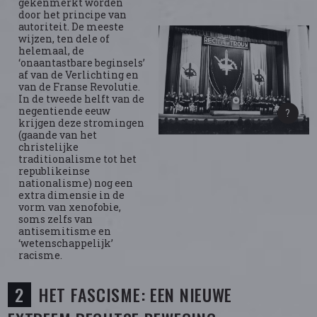
gekenmerkt worden
door het principe van
autoriteit. De meeste
wijzen, ten dele of
helemaal, de
‘onaantastbare beginsels’
af van de Verlichting en
van de Franse Revolutie.
In de tweede helft van de
negentiende eeuw
krijgen deze stromingen
(gaande van het
christelijke
traditionalisme tot het
republikeinse
nationalisme) nog een
extra dimensie in de
vorm van xenofobie,
soms zelfs van
antisemitisme en
‘wetenschappelijk’
racisme.
HET FASCISME: EEN NIEUWE