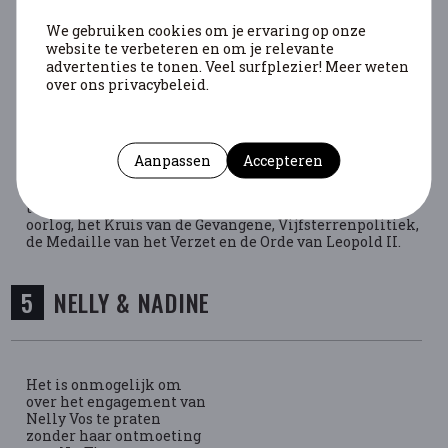
Na de bevrijding zoeken Nelly Mousset en Nadine
Hwang gedurende twee jaar elkaar op. Ze ontmoeten
We gebruiken cookies om je ervaring op onze
elkaar opnieuw in Brussel. In 1950 besluiten ze naar
website te verbeteren en om je relevante
Caracas te vertrekken. Nelly herontdekt haar stem en
advertenties te tonen. Veel surfplezier! Meer weten
treedt onder andere op in het Maison d’Italie. Een lang
over ons privacybeleid.
leven samen, twintig jaren samen. Maar ze moeten
uiteindelijk terugkeren naar Brussel.
Nadine is ernstig ziek. Ze sterft op 16 februari 1972.
Nelly op 4 februari 1987. De inzet van Nelly leverde
Aanpassen
Accepteren
haar een aantal eremedailles op: de
Herinneringsmedaille van de oorlog van 1940-45 met
twee gekruiste bliksemschichten, het Kruis van de
oorlog, het Kruis van de Gevangene, Vijfsterrenpolitiek,
de Medaille van het Verzet en de Orde van Leopold II.
NELLY & NADINE
Het is onmogelijk om
over het engagement van
Nelly Vos te praten
zonder haar ontmoeting