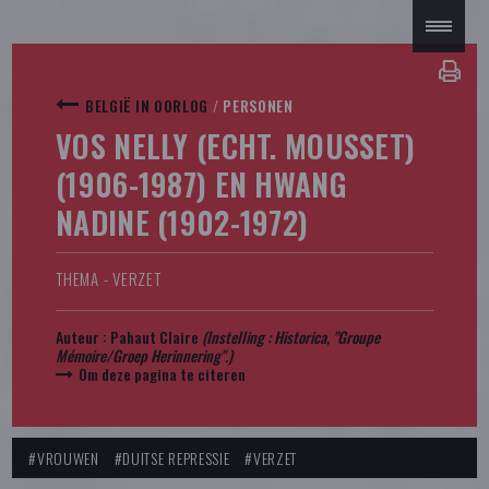
BELGIË IN OORLOG
/
PERSONEN
VOS NELLY (ECHT. MOUSSET)
(1906-1987) EN HWANG
NADINE (1902-1972)
THEMA - VERZET
Auteur :
Pahaut Claire
(Instelling : Historica, "Groupe
Mémoire/Groep Herinnering".)
Om deze pagina te citeren
#VROUWEN
#DUITSE REPRESSIE
#VERZET