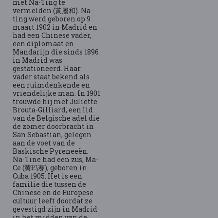
met Na-Ting te
vermelden (黃履和). Na-
ting werd geboren op 9
maart 1902 in Madrid en
had een Chinese vader,
een diplomaat en
Mandarijn die sinds 1896
in Madrid was
gestationeerd. Haar
vader staat bekend als
een ruimdenkende en
vriendelijke man. In 1901
trouwde hij met Juliette
Brouta-Gilliard, een lid
van de Belgische adel die
de zomer doorbracht in
San Sebastian, gelegen
aan de voet van de
Baskische Pyreneeën.
Na-Tine had een zus, Ma-
Ce (黄玛赛), geboren in
Cuba 1905. Het is een
familie die tussen de
Chinese en de Europese
cultuur leeft doordat ze
gevestigd zijn in Madrid
in het midden van de