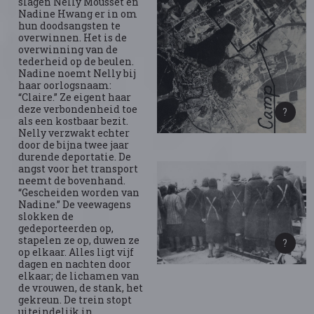
slagen Nelly Mousset en
Nadine Hwang er in om
hun doodsangsten te
overwinnen. Het is de
overwinning van de
tederheid op de beulen.
Nadine noemt Nelly bij
haar oorlogsnaam:
“Claire.” Ze eigent haar
deze verbondenheid toe
als een kostbaar bezit.
Nelly verzwakt echter
door de bijna twee jaar
durende deportatie. De
angst voor het transport
neemt de bovenhand.
“Gescheiden worden van
Nadine.” De veewagens
slokken de
gedeporteerden op,
stapelen ze op, duwen ze
op elkaar. Alles ligt vijf
dagen en nachten door
elkaar; de lichamen van
de vrouwen, de stank, het
gekreun. De trein stopt
uiteindelijk in