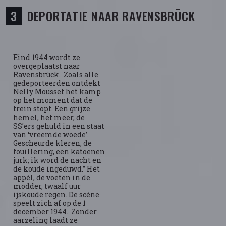
DEPORTATIE NAAR RAVENSBRÜCK
Eind 1944 wordt ze
overgeplaatst naar
Ravensbrück. Zoals alle
gedeporteerden ontdekt
Nelly Mousset het kamp
op het moment dat de
trein stopt. Een grijze
hemel, het meer, de
SS’ers gehuld in een staat
van ‘vreemde woede’.
Gescheurde kleren, de
fouillering, een katoenen
jurk; ik word de nacht en
de koude ingeduwd.” Het
appèl, de voeten in de
modder, twaalf uur
ijskoude regen. De scène
speelt zich af op de 1
december 1944. Zonder
aarzeling laadt ze