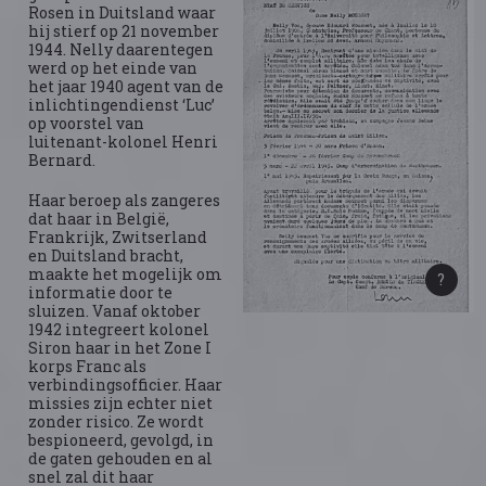
Rosen in Duitsland waar
hij stierf op 21 november
1944. Nelly daarentegen
werd op het einde van
het jaar 1940 agent van de
inlichtingendienst ‘Luc’
op voorstel van
luitenant-kolonel Henri
Bernard.
Haar beroep als zangeres
dat haar in België,
Frankrijk, Zwitserland
en Duitsland bracht,
maakte het mogelijk om
informatie door te
sluizen. Vanaf oktober
1942 integreert kolonel
Siron haar in het Zone I
korps Franc als
verbindingsofficier. Haar
missies zijn echter niet
zonder risico. Ze wordt
bespioneerd, gevolgd, in
de gaten gehouden en al
snel zal dit haar