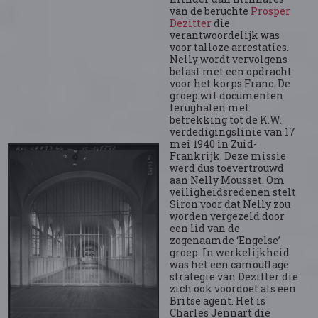
van de beruchte
Prosper
Dezitter
die
verantwoordelijk was
voor talloze arrestaties.
Nelly wordt vervolgens
belast met een opdracht
voor het korps Franc. De
groep wil documenten
terughalen met
betrekking tot de K.W.
verdedigingslinie van 17
mei 1940 in Zuid-
Frankrijk. Deze missie
werd dus toevertrouwd
aan Nelly Mousset. Om
veiligheidsredenen stelt
Siron voor dat Nelly zou
worden vergezeld door
een lid van de
zogenaamde ‘Engelse’
groep. In werkelijkheid
was het een camouflage
strategie van Dezitter die
zich ook voordoet als een
Britse agent. Het is
Charles Jennart die