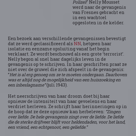
Polizei!
" Nelly Mousset
werd naar de gevangenis
van Fresnes gebracht en
in een wachtcel
opgesloten in de kelder.
Een bezoek aan verschillende gevangenissen bevestigt
dat ze werd geclassificeerd als
NN
, hetgeen haar
isolatie en eenzame opsluiting vanaf het begin
verklaart. Ze wordt beschouwd als een grote ‘terrorist’.
Nelly begon al snel haar dagelijks leven in de
gevangenis op te schrijven. In haar geschriften praat ze
niet over de gruwel die zich afspeelt in de gevangenis:
“
Het is al erg genoeg om ze te moeten ondergaan. Daarboven
was er altijd nog de mogelijkheid van een huiszoeking en
een inbeslagname”
(juli 1943).
Het neerschrijven van haar droom doet bij haar
opnieuw de intensiteit van haar gevoelens en haar
verdriet herleven. Ze schrijft haar herinneringen op in
de hoop dat ze deze opnieuw kan herbeleven:
“Zingen
over liefde. De hele gevangenis zingt over de liefde. De liefde
die de sterke drijfveer blijft voor heldendaden, voor het land,
een vriend, een echtgenoot, een geliefde.”