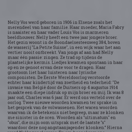
Nelly Vos werd geboren in 1906 in Elsene zoals het
merendeel van haar familie. Haar moeder, Maria Fabry
is naaister en haar vader Louis Vos is marmeren
beeldhouwer. Nelly heeft een twee jaar jongere broer.
Het gezin woont in de Boondaelsesteenweg 384, boven
de wasserij "La Petite Suisse", in een wijk waar het aan
vertier nooit ontbreekt. Van jongs af aan had Nelly
maar één passie: zingen. Ze trad op tijdens de
plaatselijke kermis. Liedjes kwamen spontaan in haar
op en ze genoot ervan deze voor te dragen. Haar
grootoom liet haar luisteren naar lyrische
componisten. De Eerste Wereldoorlog verstoorde
echter haar kindertijd van zoetheid en tederheid: "De
invasie van België door de Duitsers op 4 augustus 1914
maakte een diepe indruk op mijn broer en mij. Ik was 8
jaar oud, Charles was 6 jaar. Er werd ons verteld over de
oorlog. Twee nieuwe woorden kwamen ter sprake in
het gesprek van de volwassenen. Het waren woorden
waarvan ik de betekenis niet begreep, maar ze klonken
me sinister in de oren. Woorden als "ultimatum" en
"obus", die mijn oom uitsprak met de laatste "s"
waardoor deze nog angstaanjagender klonken.” Hierna