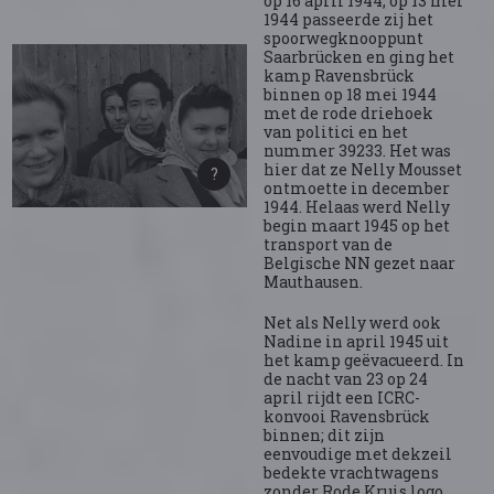
op 16 april 1944; op 13 mei
1944 passeerde zij het
spoorwegknooppunt
Saarbrücken en ging het
kamp Ravensbrück
binnen op 18 mei 1944
met de rode driehoek
van politici en het
nummer 39233. Het was
hier dat ze Nelly Mousset
ontmoette in december
1944. Helaas werd Nelly
begin maart 1945 op het
transport van de
Belgische NN gezet naar
Mauthausen.
Net als Nelly werd ook
Nadine in april 1945 uit
het kamp geëvacueerd. In
de nacht van 23 op 24
april rijdt een ICRC-
konvooi Ravensbrück
binnen; dit zijn
eenvoudige met dekzeil
bedekte vrachtwagens
zonder Rode Kruis logo.