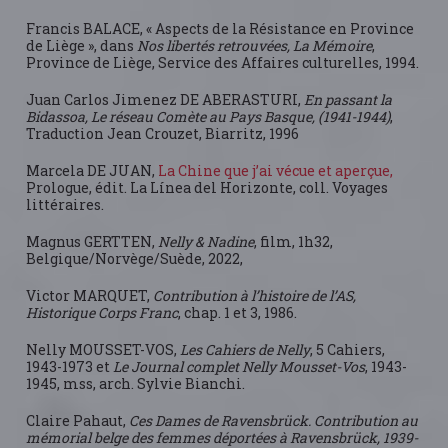
Francis BALACE, « Aspects de la Résistance en Province
de Liège », dans
Nos libertés retrouvées, La Mémoire
,
Province de Liège, Service des Affaires culturelles, 1994.
Juan Carlos Jimenez DE ABERASTURI,
En passant la
Bidassoa, Le réseau Comète au Pays Basque, (1941-1944)
,
Traduction Jean Crouzet, Biarritz, 1996
Marcela DE JUAN,
La Chine que j’ai vécue et aperçue,
Prologue, édit. La Línea del Horizonte, coll. Voyages
littéraires.
Magnus GERTTEN,
Nelly & Nadine
, film, 1h32,
Belgique/Norvège/Suède, 2022,
Victor MARQUET,
Contribution à l’histoire de l’AS,
Historique Corps Franc
, chap. 1 et 3, 1986.
Nelly MOUSSET-VOS,
Les Cahiers de Nelly
, 5 Cahiers,
1943-1973 et
Le Journal complet Nelly Mousset-Vos
, 1943-
1945, mss, arch. Sylvie Bianchi.
Claire Pahaut,
Ces Dames de Ravensbrück. Contribution au
mémorial belge des femmes déportées à Ravensbrück, 1939-