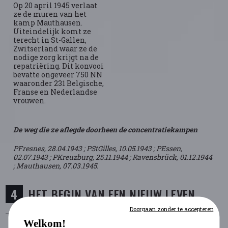
Op 20 april 1945 verlaat
ze de muren van het
kamp Mauthausen.
Uiteindelijk komt ze
terecht in St-Gallen,
Zwitserland waar ze de
nodige zorg krijgt na de
repatriëring. Dit konvooi
bevatte ongeveer 750 NN
waaronder 231 Belgische,
Franse en Nederlandse
vrouwen.
De weg die ze aflegde doorheen de concentratiekampen
PFresnes, 28.04.1943 ; PStGilles, 10.05.1943 ; PEssen,
02.07.1943 ; PKreuzburg, 25.11.1944 ; Ravensbrück, 01.12.1944
; Mauthausen, 07.03.1945.
HET BEGIN VAN EEN NIEUW LEVEN
Doorgaan zonder te accepteren
Welkom!