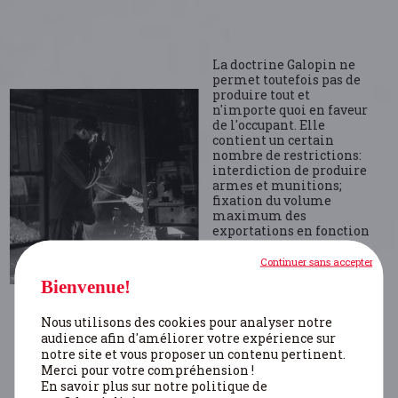
La doctrine Galopin ne
permet toutefois pas de
produire tout et
n'importe quoi en faveur
de l'occupant. Elle
contient un certain
nombre de restrictions:
interdiction de produire
armes et munitions;
fixation du volume
maximum des
exportations en fonction
du niveau
d’importations des
Continuer sans accepter
denrées alimentaires
Bienvenue!
nécessaires; possibilité
pour les fédérations
Nous utilisons des cookies pour analyser notre
sectorielles d’accepter ou
de refuser les
audience afin d'améliorer votre expérience sur
commandes allemandes.
notre site et vous proposer un contenu pertinent.
Cette dernière
Merci pour votre compréhension !
limitation permet
En savoir plus sur notre politique de
d’éviter qu’une