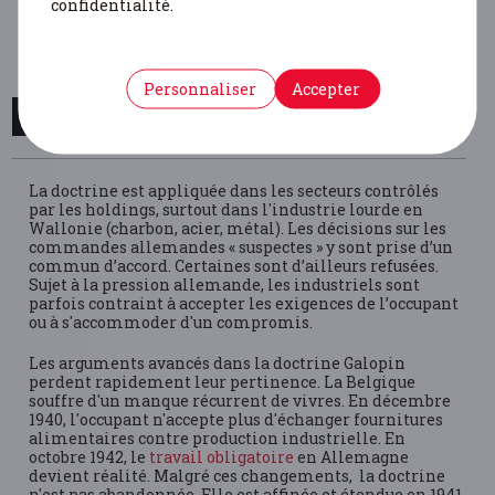
confidentialité.
commande ne soit
acceptée pour des motifs
concurrentiels.
Personnaliser
Accepter
LA DOCTRINE MISE EN PRATIQUE
La doctrine est appliquée dans les secteurs contrôlés
par les holdings, surtout dans l'industrie lourde en
Wallonie (charbon, acier, métal). Les décisions sur les
commandes allemandes « suspectes » y sont prise d’un
commun d’accord. Certaines sont d’ailleurs refusées.
Sujet à la pression allemande, les industriels sont
parfois contraint à accepter les exigences de l’occupant
ou à s'accommoder d'un compromis.
Les arguments avancés dans la doctrine Galopin
perdent rapidement leur pertinence. La Belgique
souffre d'un manque récurrent de vivres. En décembre
1940, l'occupant n'accepte plus d'échanger fournitures
alimentaires contre production industrielle. En
octobre 1942, le
travail obligatoire
en Allemagne
devient réalité. Malgré ces changements, la doctrine
n'est pas abandonnée. Elle est affinée et étendue en 1941