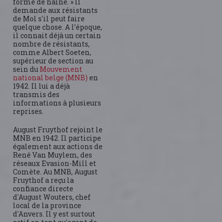
forme de haine. » Il
demande aux résistants
de Mol s'il peut faire
quelque chose. A l’époque,
il connait déjà un certain
nombre de résistants,
comme Albert Soeten,
supérieur de section au
sein du
Mouvement
national belge (MNB)
en
1942. Il lui a déjà
transmis des
informations à plusieurs
reprises.
August Fruythof rejoint le
MNB en 1942. Il participe
également aux actions de
René Van Muylem, des
réseaux Evasion-Mill et
Comète. Au MNB, August
Fruythof a reçu la
confiance directe
d'August Wouters, chef
local de la province
d'Anvers. Il y est surtout