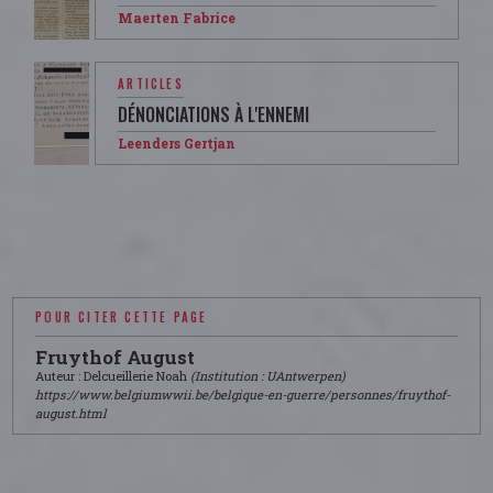
Maerten Fabrice
ARTICLES
DÉNONCIATIONS À L'ENNEMI
Leenders Gertjan
POUR CITER CETTE PAGE
Fruythof August
Auteur : Delcueillerie Noah
(Institution : UAntwerpen)
https://www.belgiumwwii.be/belgique-en-guerre/personnes/fruythof-
august.html