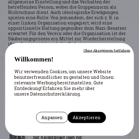
allgemeine Einstellung und das Verhalten der
betreffenden Person, wobei die Gruppennorm als
Richtschnur dient. Auch ideologische Erwägungen
spielen eine Rolle: Von jemandem, der sich z. B. in
einer linken Organisation engagiert, wird eine
oppositionelle Haltung gegenüber dem Nazi-Besatzer
erwartet. Für den Verein oder die Organisation ist der
Säuberungsprozess ein Mittel zur Wiederherstellung
ihrer Legitimität nach der Befreiung.
Ohne Akzeptieren fortfahren
Willkommen!
BIBLIOGRAFIE
Wir verwenden Cookies, um unsere Website
Benvindo, Bruno.
Henri Storck, Le Cinéma Belge et
benutzerfreundlicher zu gestalten und Ihnen
l’occupation
. Bruxelles: Ed. de l’Université de Bruxelles,
relevante Werbung bereitzustellen. Gute
2010.
Entdeckung! Erfahren Sie mehr über
unsere Datenschutzerklärung.
UM MEHR ZU ERFAHREN...
Anpassen
Akzeptieren
ARTIKEL
DIE SÄUBERUNG UND DIE