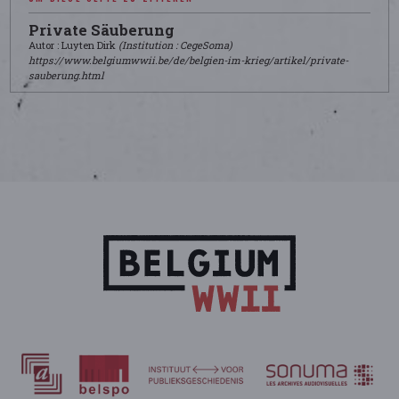
Private Säuberung
Autor : Luyten Dirk
(Institution : CegeSoma)
https://www.belgiumwwii.be/de/belgien-im-krieg/artikel/private-
sauberung.html