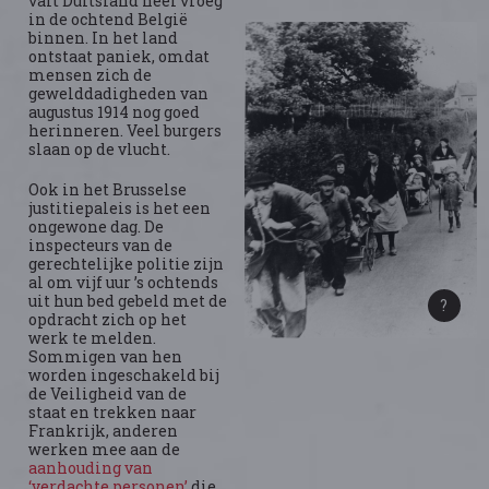
valt Duitsland heel vroeg
in de ochtend België
binnen. In het land
ontstaat paniek, omdat
mensen zich de
gewelddadigheden van
augustus 1914 nog goed
herinneren. Veel burgers
slaan op de vlucht.
Ook in het Brusselse
justitiepaleis is het een
ongewone dag. De
inspecteurs van de
gerechtelijke politie zijn
al om vijf uur ’s ochtends
uit hun bed gebeld met de
opdracht zich op het
werk te melden.
Sommigen van hen
worden ingeschakeld bij
de Veiligheid van de
staat en trekken naar
Frankrijk, anderen
werken mee aan de
aanhouding van
‘verdachte personen’
die