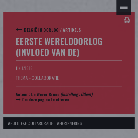
BELGIË IN OORLOG
/
ARTIKELS
EERSTE WERELDOORLOG
(INVLOED VAN DE)
11/11/1918
THEMA - COLLABORATIE
Auteur :
De Wever Bruno
(Instelling :
UGent
)
Om deze pagina te citeren
#POLITIEKE COLLABORATIE
#HERINNERING