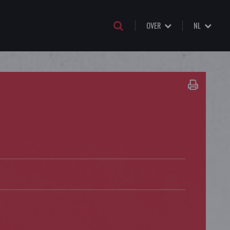
OVER
NL