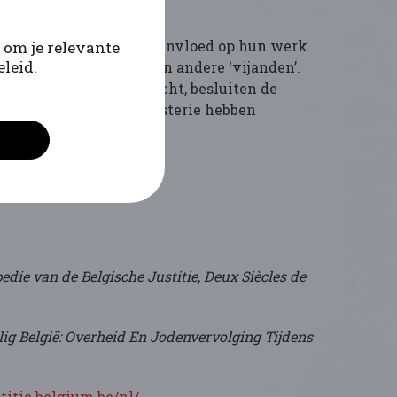
ingsomstandigheden wel invloed op hun werk.
 om je relevante
leid.
bezittingen van
Joden
en andere ‘vijanden’.
t het internationaal recht, besluiten de
rs en het Openbaar Ministerie hebben
die van de Belgische Justitie, Deux Siècles de
lig België: Overheid En Jodenvervolging Tijdens
stitie.belgium.be/nl/...
.