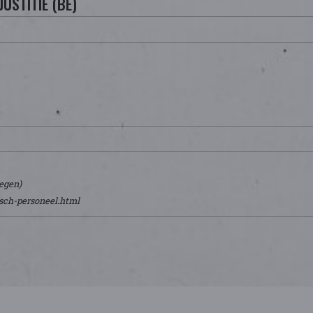
JUSTITIE (BE)
megen)
isch-personeel.html