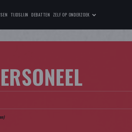
TSEN
TIJDSLIJN
DEBATTEN
ZELF OP ONDERZOEK
PERSONEEL
en)