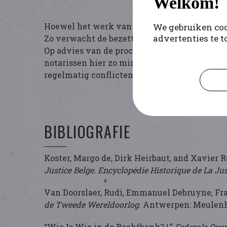
Welkom!
Hoewel het werk van het juridische personee
We gebruiken coo
advertenties te t
Zo verwacht de bezettingsmacht bijvoorbeeld
Op advies van de procureurs des Konings van A
notarissen hier zo min mogelijk aan mee te w
regelmatig conflicten met de bezettingsmac
BIBLIOGRAFIE
Koster, Margo de, Dirk Heirbaut, and Xavier 
Justice Belge. Encyclopédie Historique de La Jus
Van Doorslaer, Rudi, Emmanuel Debruyne, Fr
de Tweede Wereldoorlog
. Antwerpen: Meulenh
“Wie Is Wie in de Rechtbank? |.”
Federale Over