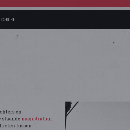
ROCEDURE
echters en
e staande
magistratuur
flicten tussen