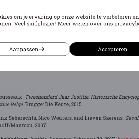
l in grote lijnen niet erg verandert, hebben de bezett
kies om je ervaring op onze website te verbeteren en
onen. Veel surfplezier! Meer weten over ons privacybe
 van de notarissen dat zij meewerken aan de roof van 
ntwerpen en Brussel, die vinden dat dit in strijd is me
erken. Dit tot frustratie van de bezetter. Ook de rechte
ht.
Aanpassen
Accepteren
Rousseaux.
Tweehonderd Jaar Justitie. Historische Encyclope
tice Belge
. Brugge: Die Keure, 2015.
ank Seberechts, Nico Wouters, and Lieven Saerens.
Gewil
off/Manteau, 2007.
heidsdienst Justitie
. Accessed February 20, 2017.
http://ju