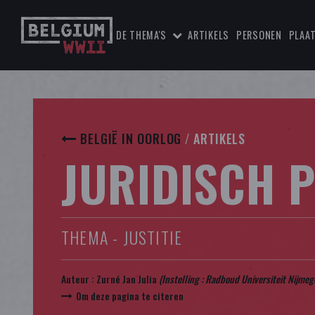
DE THEMA'S
ARTIKELS
PERSONEN
PLAA
BELGIË IN OORLOG
/
ARTIKELS
JURIDISCH 
THEMA - JUSTITIE
Auteur :
Zurné Jan Julia
(Instelling : Radboud Universiteit Nijmeg
Om deze pagina te citeren