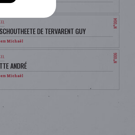
ers Michaël
 SCHOUTHEETE DE TERVARENT GUY
ers Michaël
TTE ANDRÉ
ers Michaël