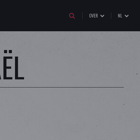
OVER
NL
ËL