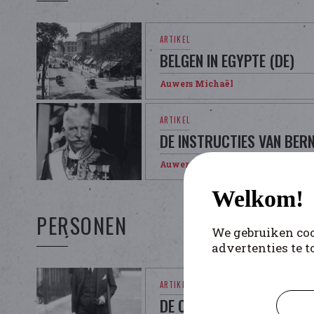
BELGEN IN EGYPTE (DE)
Auwers Michaël
DE INSTRUCTIES VAN BER
Auwers Michaël
Welkom!
PERSONEN
We gebruiken coo
advertenties te t
DE CARTIER DE MARCHIENN