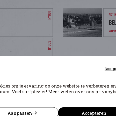
BE
Auw
N
Doorga
kies om je ervaring op onze website te verbeteren en
onen. Veel surfplezier! Meer weten over ons privacybe
E EMILE
DE
Aanpassen
Accepteren