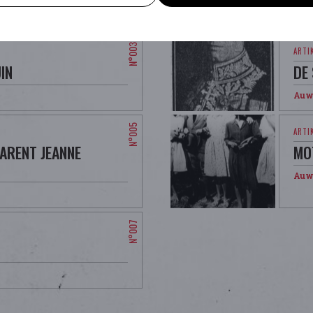
Auw
IN
DE
Auw
ARENT JEANNE
MO
Auw