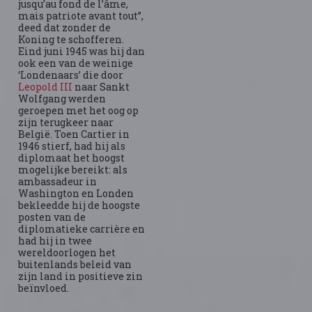
jusqu’au fond de l’âme,
mais patriote avant tout”,
deed dat zonder de
Koning te schofferen.
Eind juni 1945 was hij dan
ook een van de weinige
‘Londenaars’ die door
Leopold III
naar Sankt
Wolfgang werden
geroepen met het oog op
zijn terugkeer naar
België. Toen Cartier in
1946 stierf, had hij als
diplomaat het hoogst
mogelijke bereikt: als
ambassadeur in
Washington en Londen
bekleedde hij de hoogste
posten van de
diplomatieke carrière en
had hij in twee
wereldoorlogen het
buitenlands beleid van
zijn land in positieve zin
beïnvloed.