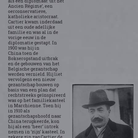
als een diplomaat ‘uit het
Ancien Régime’, een
oerconservatieve,
katholieke aristocraat.
Cartier kwam inderdaad
uit een oude adellijke
familie en was al in de
vorige eeuw in de
diplomatie gestapt. In
1900 was hij in
China toen de
Bokseropstand uitbrak
en de gebouwen van het
Belgische gezantschap
werden vernield. Hij liet
vervolgens een nieuw
gezantschap bouwen op
basis van een plan dat
rechtstreeks geïnspireerd
was op het familiekasteel
in Marchienne. Toen hij
in 1910 als
gezantschapshoofd naar
China terugkeerde, kon
hij als een ‘heer’ intrek
nemen in ‘zijn’ kasteel. In
zekere zin zag Cartier de