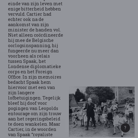
einde van zijn leven met
enige bitterheid hebben
vervuld. Cartier had
echter ook na de
aankomst van zijn
minister de handen vol.
Niet alleen coördineerde
hij mee de Belgische
oorlogsinspanning, hij
fungeerde nu meer dan
voorheen als relais
tussen Spaak, het
Londense diplomatieke
corps en het Foreign
Office. In zijn memoires
bedacht Spaak hem
hiervoor met een van
zijn langere
lofbetuigingen. Tegelijk
bleef hij doof voor
pogingen van Leopolds
entourage om zijn trouw
aan het regeringsbeleid
te doen wankelen. Maar
Cartier, in de woorden
van Spaak “royaliste