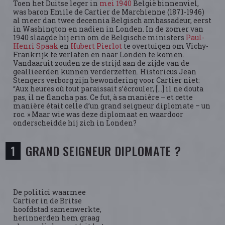
Toen het Duitse leger in
mei 1940
België binnenviel,
was baron Emile de Cartier de Marchienne (1871-1946)
al meer dan twee decennia Belgisch ambassadeur, eerst
in Washington en nadien in Londen. In de zomer van
1940 slaagde hij erin om de Belgische ministers
Paul-
Henri Spaak
en
Hubert Pierlot
te overtuigen om Vichy-
Frankrijk te verlaten en naar Londen te komen.
Vandaaruit zouden ze de strijd aan de zijde van de
geallieerden kunnen verderzetten. Historicus Jean
Stengers verborg zijn bewondering voor Cartier niet:
“Aux heures où tout paraissait s’écrouler, […] il ne douta
pas, il ne flancha pas. Ce fut, à sa manière – et cette
manière était celle d’un grand seigneur diplomate – un
roc. » Maar wie was deze diplomaat en waardoor
onderscheidde hij zich in Londen?
GRAND SEIGNEUR DIPLOMATE ?
De politici waarmee
Cartier in de Britse
hoofdstad samenwerkte,
herinnerden hem graag