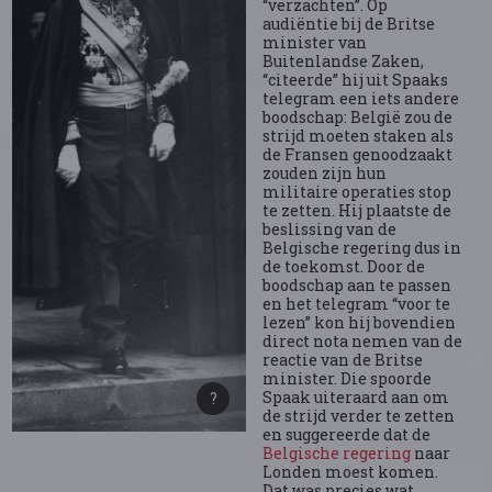
“verzachten”. Op
audiëntie bij de Britse
minister van
Buitenlandse Zaken,
“citeerde” hij uit Spaaks
telegram een iets andere
boodschap: België zou de
strijd moeten staken als
de Fransen genoodzaakt
zouden zijn hun
militaire operaties stop
te zetten. Hij plaatste de
beslissing van de
Belgische regering dus in
de toekomst. Door de
boodschap aan te passen
en het telegram “voor te
lezen” kon hij bovendien
direct nota nemen van de
reactie van de Britse
minister. Die spoorde
Spaak uiteraard aan om
de strijd verder te zetten
en suggereerde dat de
Belgische regering
naar
Londen moest komen.
Dat was precies wat