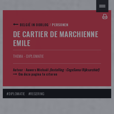
BELGIË IN OORLOG
/
PERSONEN
DE CARTIER DE MARCHIENNE
EMILE
THEMA - DIPLOMATIE
Auteur :
Auwers Michaël
(Instelling : CegeSoma/Rijksarchief)
Om deze pagina te citeren
#DIPLOMATIE
#REGERING