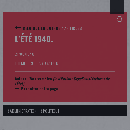
BELGIQUE EN GUERRE
/
ARTICLES
L'ÉTÉ 1940.
21/06/1940
THÈME - COLLABORATION
Auteur :
Wouters Nico
(Institution : CegeSoma/Archives de
l'État)
Pour citer cette page
#ADMINISTRATION
#POLITIQUE