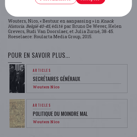
Gérard-Libois, Jules et Gotovitch José,
L’an 40 : La
Belgique occupée
. Bruxelles: CRISP, 1971.
Wouters, Nico, « Bestuur en aanpassing » in
Knack
Historia. België 40-45
, édité par Bruno De Wever, Helen
Grevers, Rudi Van Doorslaer, et Julia Zurné, 38‑45.
Roeselaere: Roularta Media Group, 2015.
POUR EN SAVOIR PLUS...
ARTICLES
SECRÉTAIRES GÉNÉRAUX
Wouters Nico
ARTICLES
POLITIQUE DU MOINDRE MAL
Wouters Nico