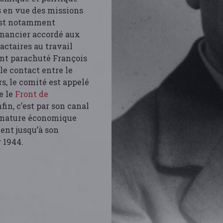
es en vue des missions
s est notamment
inancier accordé aux
ractaires au travail
gent parachuté François
le contact entre le
rs, le comité est appelé
e le
Front de
nfin, c’est par son canal
e nature économique
ent jusqu’à son
r 1944.