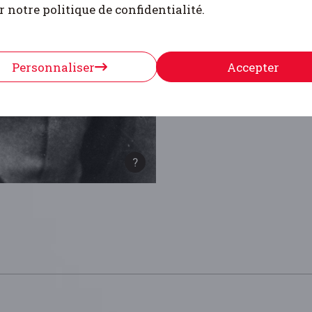
r notre politique de confidentialité.
comité Gilles et le comi
Charles De Visscher e
Galopin. Enfin, une sé
économique, juridique e
Personnaliser
Accepter
d’informateurs.