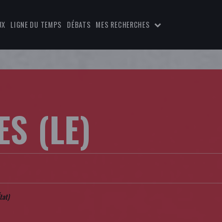
UX
LIGNE DU TEMPS
DÉBATS
MES RECHERCHES
ES (LE)
tat
)