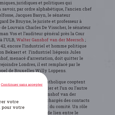
miques, juridiques et politiques qui
 savoir, par ordre alphabétique, l’ancien chef
elfosse, Jacques Basyn, le sénateur
rd De Bruyne, le juriste et professeur à
e de Louvain Charles De Visscher, le sénateur
man Vos et l’auditeur général près la Cour
 à l’ULB,
Walter Ganshof van der Meersch
;
942, encore l’industriel et homme politique
n Bekaert et l’industriel liégeois Jules
hof, menacé d’arrestation, doit quitter le
rejoindre Londres, il est remplacé par le
appel de Bruxelles Willy Loppens.
ritairement du giron catholique cooptent
Continuer sans accepter
 De Visscher. Ce dernier et l’un ou l’autre
es Delruelle, Walter Ganshof van der
sseur Willly Loppens, chargés des contacts
rer votre
ent le noyau permanent du comité. Un rôle
i pour votre
 Léon Bekaert, qui sert de lien entre le