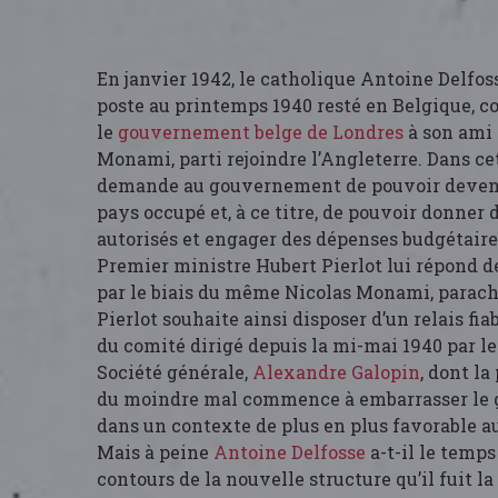
En janvier 1942, le catholique Antoine Delfos
poste au printemps 1940 resté en Belgique, c
le
gouvernement belge de Londres
à son ami 
Monami, parti rejoindre l’Angleterre. Dans ce
demande au gouvernement de pouvoir deven
pays occupé et, à ce titre, de pouvoir donner 
autorisés et engager des dépenses budgétaire
Premier ministre Hubert Pierlot lui répond 
par le biais du même Nicolas Monami, parach
Pierlot souhaite ainsi disposer d’un relais fia
du comité dirigé depuis la mi-mai 1940 par l
Société générale,
Alexandre Galopin
, dont l
du moindre mal commence à embarrasser le
dans un contexte de plus en plus favorable au
Mais à peine
Antoine Delfosse
a-t-il le temps
contours de la nouvelle structure qu’il fuit l