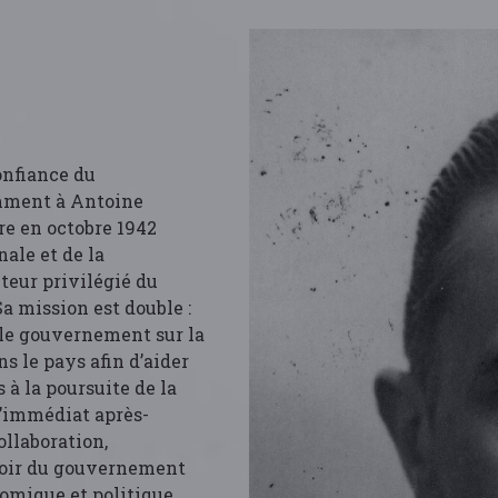
onfiance du
mment à Antoine
re en octobre 1942
nale et de la
uteur privilégié du
 mission est double :
, le gouvernement sur la
s le pays afin d’aider
 à la poursuite de la
l’immédiat après-
ollaboration,
voir du gouvernement
nomique et politique