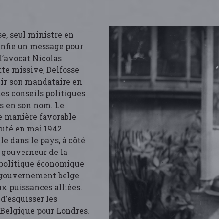
se, seul ministre en
onfie un message pour
l’avocat Nicolas
tte missive, Delfosse
ir son mandataire en
des conseils politiques
s en son nom. Le
de manière favorable
uté en mai 1942.
ble dans le pays, à côté
e gouverneur de la
a politique économique
 gouvernement belge
x puissances alliées.
 d’esquisser les
a Belgique pour Londres,