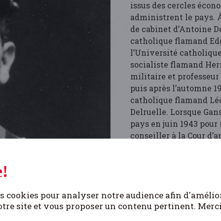
issus des cercles écono
administrent le pays. À
de cabinet d’Antoine D
catholique flamand Edga
l’Université catholiqu
socialiste flamand Her
militaire et professeur
puis après l’automne 1
catholique flamand Léo
Delruelle. Lorsque Gans
pays en juin 1943 pour 
conseiller à la Cour d’
Ces hommes issus majo
!
comme président Charles
membre, sans doute Jul
Meersch puis son succe
s cookies pour analyser notre audience afin d'amélio
avec Londres, constitu
tre site et vous proposer un contenu pertinent. Merc
particulier est dévolu à