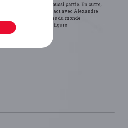
té Galopin, dont il fait aussi partie. En outre,
st régulièrement en contact avec Alexandre
rie de personnalités issues du monde
t de la Résistance font figure