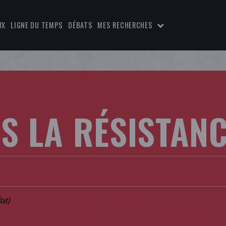
UX
LIGNE DU TEMPS
DÉBATS
MES RECHERCHES
S LA RÉSISTAN
tat
)