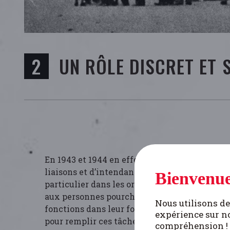
UN RÔLE DISCRET ET 
En 1943 et 1944 en effet, les besoins de la
rés
liaisons et d’intendance s’accroissent de man
Bienvenue
particulier dans les organisations pratiquant 
aux personnes pourchassées par le régime na
Nous utilisons de
fonctions dans leur foyer, les femmes sont d’
expérience sur no
pour remplir ces tâches qu’elles bénéficient 
compréhension !