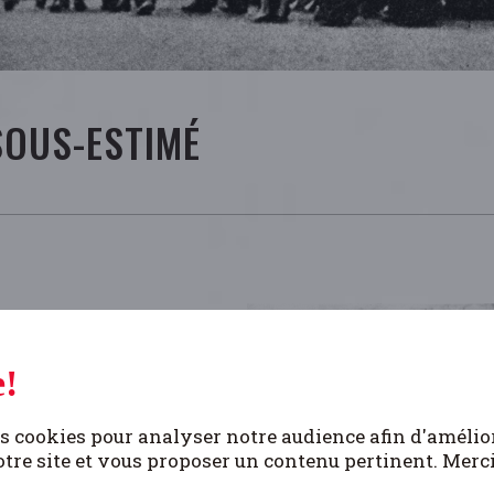
SOUS-ESTIMÉ
istance
en termes de
ière considérable, en
!
la lutte armée et l’aide
zi. Coutumières de ces
s cookies pour analyser notre audience afin d'amélio
autant plus sollicitées
tre site et vous proposer un contenu pertinent. Merc
souvent d’une