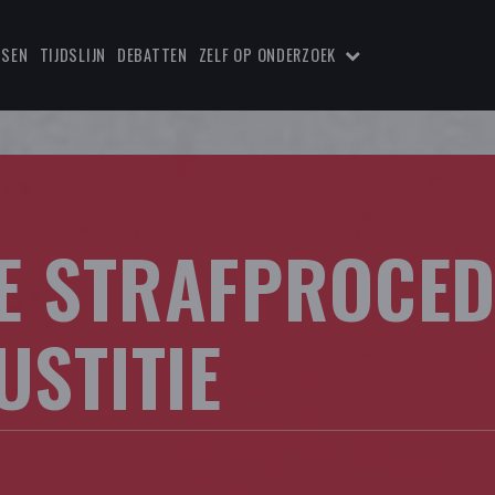
TSEN
TIJDSLIJN
DEBATTEN
ZELF OP ONDERZOEK
E STRAFPROCED
USTITIE