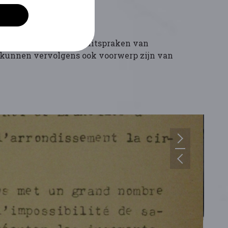
oepsmagistraten. Voor uitspraken van
p kunnen vervolgens ook voorwerp zijn van