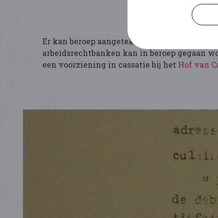
Er kan beroep aangetekend worden tegen deze
arbeidsrechtbanken kan in beroep gegaan wo
een voorziening in cassatie bij het
Hof van C