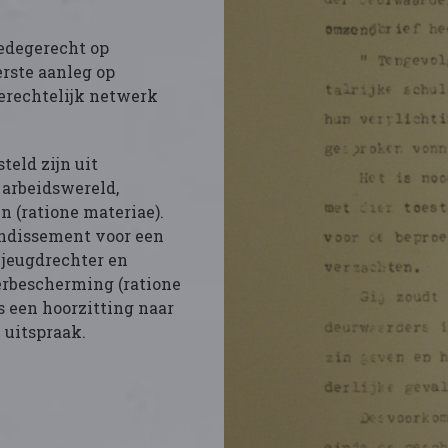
edegerecht op
rste aanleg op
erechtelijk netwerk
eld zijn uit
 arbeidswereld,
n (ratione materiae).
ondissement voor een
 jeugdrechter en
erbescherming (ratione
s een hoorzitting naar
 uitspraak.