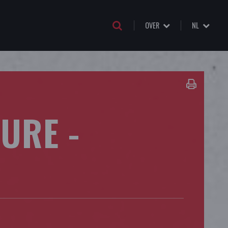
OVER
NL
URE -