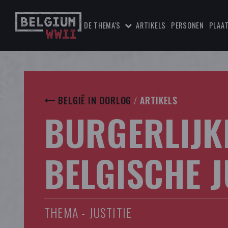
DE THEMA'S
ARTIKELS
PERSONEN
PLAA
BELGIË IN OORLOG
/
ARTIKELS
BURGERLIJK
BELGISCHE J
THEMA - JUSTITIE