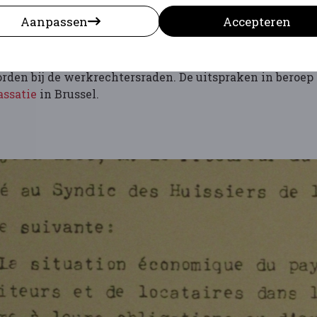
Aanpassen
Accepteren
 uitspraken bij het hof van beroep, dat bestaat uit ber
rden bij de werkrechtersraden. De uitspraken in beroe
assatie
in Brussel.