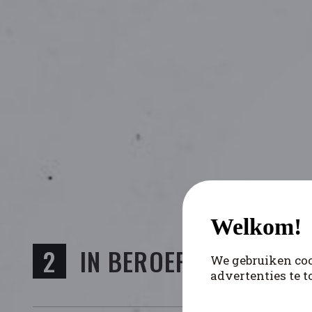
Welkom!
IN BEROEP
We gebruiken coo
advertenties te t