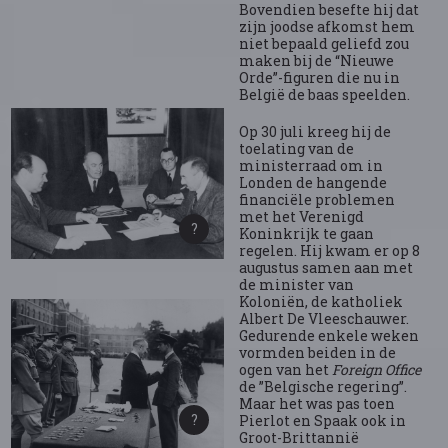
Bovendien besefte hij dat
zijn joodse afkomst hem
niet bepaald geliefd zou
maken bij de “Nieuwe
Orde”-figuren die nu in
België de baas speelden.
Op 30 juli kreeg hij de
toelating van de
ministerraad om in
Londen de hangende
financiële problemen
met het Verenigd
Koninkrijk te gaan
regelen. Hij kwam er op 8
augustus samen aan met
de minister van
Koloniën, de katholiek
Albert De Vleeschauwer.
Gedurende enkele weken
vormden beiden in de
ogen van het
Foreign Office
de ”Belgische regering”.
Maar het was pas toen
Pierlot en Spaak ook in
Groot-Brittannië