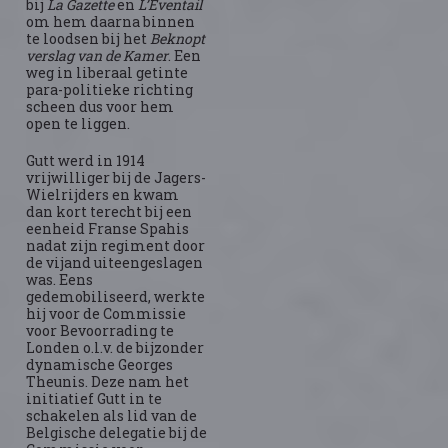
bij
La Gazette
en
L’Eventail
om hem daarna binnen
te loodsen bij het
Beknopt
verslag van de Kamer
. Een
weg in liberaal getinte
para-politieke richting
scheen dus voor hem
open te liggen.
Gutt werd in 1914
vrijwilliger bij de Jagers-
Wielrijders en kwam
dan kort terecht bij een
eenheid Franse Spahis
nadat zijn regiment door
de vijand uiteengeslagen
was. Eens
gedemobiliseerd, werkte
hij voor de Commissie
voor Bevoorrading te
Londen o.l.v. de bijzonder
dynamische Georges
Theunis. Deze nam het
initiatief Gutt in te
schakelen als lid van de
Belgische delegatie bij de