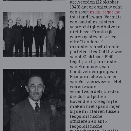
arriveerden (22 oktober
1940) dat er opnieuw echt
een soort
mini-regering
tot stand kwam. Vermits
een aantal ministers
voorzichtigheidhalve in
niet-bezet Frankrijk
waren gebleven, kreeg
elke “Londense”
minister verschillende
portefeuilles. Gutt bv. was
vanaf 31 oktober 1940
tegelijkertijd minister
van Financiën, van
Landsverdediging, van
Economische zaken en
van Verkeerswezen… Het
waren zware
verantwoordelijkheden
die Gutt uitputten.
Bovendien kreeg hij te
maken met spanningen
bij de militairen tussen
leopoldistische
officieren en anti-
leopoldistische