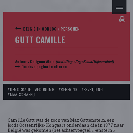
BELGIË IN OORLOG
/
PERSONEN
GUTT CAMILLE
Auteur :
Colignon Alain
(Instelling : CegeSoma/Rijksarchief)
Om deze pagina te citeren
#DEMOCRATIE
#ECONOMIE
#REGERING
#BEVRIJDING
#MAATSCHAPPIJ
Camille Gutt was de zoon van Max Guttenstein, een
joods Oostenrijks-Hongaars onderdaan die in 1877 naar
België was gekomen (het achtervoegsel « -enstein »