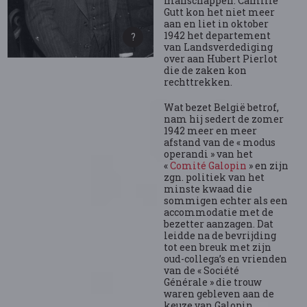
manschappen. Camille
Gutt kon het niet meer
aan en liet in oktober
1942 het departement
van Landsverdediging
over aan Hubert Pierlot
die de zaken kon
rechttrekken.
Wat bezet België betrof,
nam hij sedert de zomer
1942 meer en meer
afstand van de « modus
operandi » van het
«
Comité Galopin
» en zijn
zgn. politiek van het
minste kwaad die
sommigen echter als een
accommodatie met de
bezetter aanzagen. Dat
leidde na de bevrijding
tot een breuk met zijn
oud-collega’s en vrienden
van de « Société
Générale » die trouw
waren gebleven aan de
keuze van Galopin…