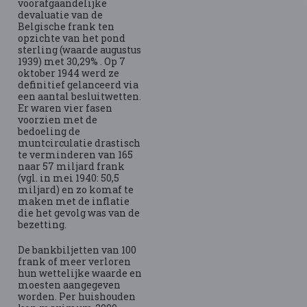
voorafgaandelijke
devaluatie van de
Belgische frank ten
opzichte van het pond
sterling (waarde augustus
1939) met 30,29% . Op 7
oktober 1944 werd ze
definitief gelanceerd via
een aantal besluitwetten.
Er waren vier fasen
voorzien met de
bedoeling de
muntcirculatie drastisch
te verminderen van 165
naar 57 miljard frank
(vgl. in mei 1940: 50,5
miljard) en zo komaf te
maken met de inflatie
die het gevolg was van de
bezetting.
De bankbiljetten van 100
frank of meer verloren
hun wettelijke waarde en
moesten aangegeven
worden. Per huishouden