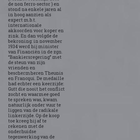
de non ferro-sector ) en
stond na enkele jaren al
in hoog aanzien als
expert m.b.t.
internationale
akkoorden voor koper en
zink. En dan volgde de
bekroning: in november
1934 werd hij minister
van Financiën in de zgn.
“Bankiersregering” met
de steun van zijn
vrienden en
beschermheren Theunis
en Francqui. De medaille
had echter een keerzijde:
Gutt die nooit het conflict
zocht en waarmee goed
te spreken was, kwam
natuurlijk onder vuur te
liggen van de radikale
linkerzijde. Op de koop
toe kreeg hij af te
rekenen met de
onderhuidse
tegenwerking van de