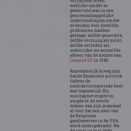
oorlog overleven,
wellicht omdat ze
geworteld was in een
gemeenschappelijke
ondervinding en omdat
ze beiden voor dezelfde
problemen hadden
gestaan: zelfde generatie,
zelfde vorming als jurist,
zelfde verleden als
oudstrijder en eenzelfde
afkeer van de keuzes van
Leopold III
in 1940.
Aanvankelijk kreeg zijn
harde financiële politiek
tijdens de
neutraliteitsperiode heel
wat tegenwind. Hij
voorzag het ergste en
zorgde er de eerste
weken van zijn mandaat
al voor dat een deel van
de Belgische
goudreserves in de USA
werd ondergebracht. Na
de inval in mei 1940