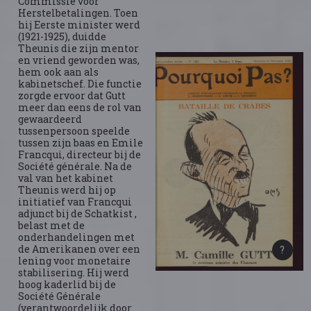
Commissie voor
Herstelbetalingen. Toen
hij Eerste minister werd
(1921-1925), duidde
Theunis die zijn mentor
en vriend geworden was,
hem ook aan als
kabinetschef. Die functie
zorgde ervoor dat Gutt
meer dan eens de rol van
gewaardeerd
tussenpersoon speelde
tussen zijn baas en Emile
Francqui, directeur bij de
Société générale. Na de
val van het kabinet
Theunis werd hij op
initiatief van Francqui
adjunct bij de Schatkist ,
belast met de
onderhandelingen met
de Amerikanen over een
lening voor monetaire
stabilisering. Hij werd
hoog kaderlid bij de
Société Générale
(verantwoordelijk door