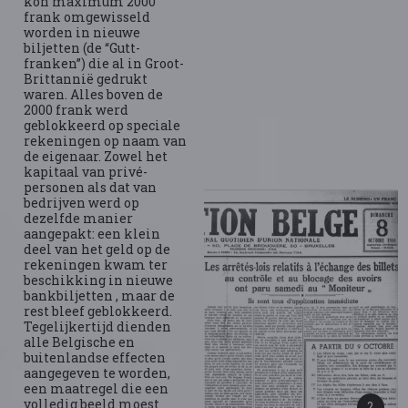
kon maximum 2000
frank omgewisseld
worden in nieuwe
biljetten (de “Gutt-
franken”) die al in Groot-
Brittannië gedrukt
waren. Alles boven de
2000 frank werd
geblokkeerd op speciale
rekeningen op naam van
de eigenaar. Zowel het
kapitaal van privé-
personen als dat van
bedrijven werd op
dezelfde manier
aangepakt: een klein
deel van het geld op de
rekeningen kwam ter
beschikking in nieuwe
bankbiljetten , maar de
rest bleef geblokkeerd.
Tegelijkertijd dienden
alle Belgische en
buitenlandse effecten
aangegeven te worden,
een maatregel die een
volledig beeld moest