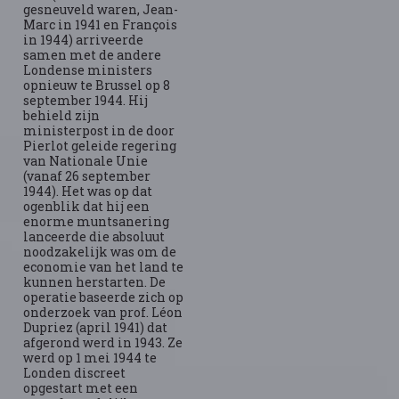
gesneuveld waren, Jean-
Marc in 1941 en François
in 1944) arriveerde
samen met de andere
Londense ministers
opnieuw te Brussel op 8
september 1944. Hij
behield zijn
ministerpost in de door
Pierlot geleide regering
van Nationale Unie
(vanaf 26 september
1944). Het was op dat
ogenblik dat hij een
enorme muntsanering
lanceerde die absoluut
noodzakelijk was om de
economie van het land te
kunnen herstarten. De
operatie baseerde zich op
onderzoek van prof. Léon
Dupriez (april 1941) dat
afgerond werd in 1943. Ze
werd op 1 mei 1944 te
Londen discreet
opgestart met een