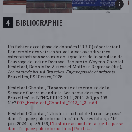
BIBLIOGRAPHIE
Un fichier excel (base de données URBIS) répertoriant
l'ensemble des voiries bruxelloises avec diverses
catégorisations sera mis en ligne lors de la parution de
l'ouvrage de Iadine Degryse, Benjamin Wayens, Chantal
Kesteloot, Dennis De Viriese et Matthijs Degraeve (dir.),
Les noms de lieux à Bruxelles. Enjeux passés et présents,
Bruxelles, BSI Series, 2026.
Kesteloot Chantal, "Toponymie et mémoire de la
Seconde Guerre mondiale. Les noms de rues à
Bruxelles" in BTNG/RBHC, XLII, 2012, 2/3, pp. 108-
13è?
007_Kesteloot_Chantal_2012_2_3.indd
Kesteloot Chantal, "L'histoire au bout de la rue. Le passé
dans l'espace public bruxellois" in Passés futurs, n°15,
juin 2024, pp. 89-125,
L’histoire au bout de la rue. Le passé
dans l’espace public bruxellois | Politika