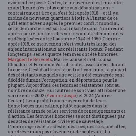
évoquent ce passé. Certes, le mouvement est moindre
mais l’heure n’est plus guère aux débaptisations –
contrairement à ce qui s’est fait après 1918 – et il y a
moins de nouveaux quartiers à lotir. À l’instar de ce
qu’il était advenu après le premier conflit mondial,
cette démarche s’est surtout inscrite dans l’immédiat
après-guerre : un tiers des voiries ont été dénommées
ou débaptisées entre l’automne 1944 et 1950. Comme
après 1918, ce mouvement s’est voulu très large, des
enjeux internationaux aux résistants locaux. Pendant
longtemps, seules quatre femmes ont été honorées :
Marguerite Bervoets
, Marie-Louise Kinet, Louisa
Chaudoir et Fernande Volral, toutes assassinées durant
la guerre. C’est d’ailleurs là un trait commun, la plupart
des résistants auxquels une voirie a été consacrée sont
décédés durant l’occupation, en déportation pour la
plupart. Aujourd’hui, ces femmes résistantes sont au
nombre de douze. Huit autres se sont vues attribuer une
voirie entre 2002 (
Yvonne Jospa
) et 2024 (Andrée
Geulen). Leur profil tranche avec celui de leurs
homologues masculins, plutôt engagés dans la
résistance armée ou les services de renseignements et
d’action. Les femmes honorées se sont distinguées par
des actes de résistance civile et de sauvetage.
L’hommage reste modeste : des rues, des clos, une allée,
une drève mais pas d’avenue ni de boulevard. La