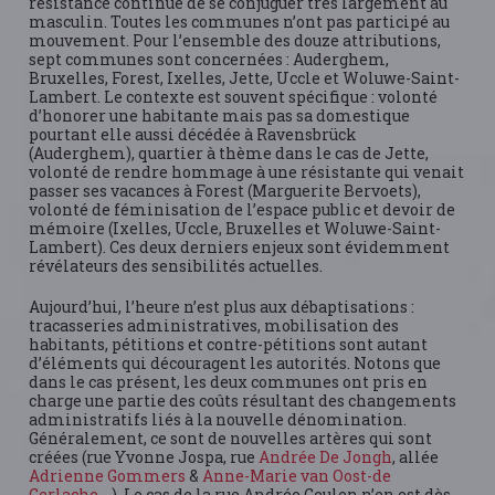
résistance continue de se conjuguer très largement au
masculin. Toutes les communes n’ont pas participé au
mouvement. Pour l’ensemble des douze attributions,
sept communes sont concernées : Auderghem,
Bruxelles, Forest, Ixelles, Jette, Uccle et Woluwe-Saint-
Lambert. Le contexte est souvent spécifique : volonté
d’honorer une habitante mais pas sa domestique
pourtant elle aussi décédée à Ravensbrück
(Auderghem), quartier à thème dans le cas de Jette,
volonté de rendre hommage à une résistante qui venait
passer ses vacances à Forest (Marguerite Bervoets),
volonté de féminisation de l’espace public et devoir de
mémoire (Ixelles, Uccle, Bruxelles et Woluwe-Saint-
Lambert). Ces deux derniers enjeux sont évidemment
révélateurs des sensibilités actuelles.
Aujourd’hui, l’heure n’est plus aux débaptisations :
tracasseries administratives, mobilisation des
habitants, pétitions et contre-pétitions sont autant
d’éléments qui découragent les autorités. Notons que
dans le cas présent, les deux communes ont pris en
charge une partie des coûts résultant des changements
administratifs liés à la nouvelle dénomination.
Généralement, ce sont de nouvelles artères qui sont
créées (rue Yvonne Jospa, rue
Andrée De Jongh
, allée
Adrienne Gommers
&
Anne-Marie van Oost-de
Gerlache,
…). Le cas de la rue Andrée Geulen n’en est dès