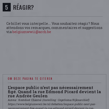
RÉAGIR?
Ce billet vous interpelle.... Vous souhaitez réagir? Nous
attendons vos remarques, commentaires et suggestions
via
belgiumwwii@arch.be
OM DEZE PAGINA TE CITEREN
L’espace public n’est pas nécessairement
figé. Quand la rue Edmond Picard devient la
rue Andrée Geulen
Auteur : Kesteloot Chantal
(Instelling : CegeSoma/Rijksarchief)
https://www.belgiumwwii.be/nl/debatten/lespace-public-nest-pas-
necessairement-fige-quand-la-rue-edmond-picard-devient-la-rue-