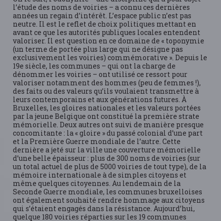
l’étude des noms de voiries – a connu ces dernières
années un regain d’intérêt. L’espace public n’est pas
neutre. Il est le reflet de choix politiques mettant en
avant ce que les autorités publiques locales entendent
valoriser. Il est question en ce domaine de « toponymie
(un terme de portée plus large qui ne désigne pas
exclusivement les voiries) commémorative ». Depuis le
19e siècle, les communes – qui ont la charge de
dénommer les voiries – ont utilisé ce ressort pour
valoriser notamment des hommes (peu de femmes !),
des faits ou des valeurs qu’ils voulaient transmettre à
leurs contemporains et aux générations futures. À
Bruxelles, les gloires nationales et les valeurs portées
par la jeune Belgique ont constitué la première strate
mémorielle. Deux autres ont suivi de manière presque
concomitante : la « gloire » du passé colonial d’une part
et la Première Guerre mondiale de l’autre. Cette
dernière a jeté sur la ville une couverture mémorielle
d’une belle épaisseur : plus de 300 noms de voiries (sur
un total actuel de plus de 5000 voiries de tout type), de la
mémoire internationale à de simples citoyens et
même quelques citoyennes. Au lendemain de la
Seconde Guerre mondiale, les communes bruxelloises
ont également souhaité rendre hommage aux citoyens
qui s’étaient engagés dans la résistance. Aujourd’hui,
quelque 180 voiries réparties sur les 19 communes