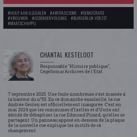
#HULP AAN ILLEGALEN
#ANTIFASCISME
#DEMOCRATIE
#VROUWEN
#JODENVERVOLGING
#BURGERLIJK VERZET
#MAATSCHAPPIJ
CHANTAL KESTELOOT
Responsable "Histoire publique",
CegeSoma/Archives de l'Etat.
7 septembre 2025. Une foule nombreuse s’est massée à
la hauteur du n°55. En ce dimanche ensoleillé, la rue
Andrée Geulen est officiellement inaugurée. C’est en
mai 2024 que les communes d’Ixelles et d’Uccle ont
décidé de débaptiser la rue Edmond Picard, qu’elles se
partagent. Un panneau apposé en-dessous de la plaque
de la nouvelle rue explique les motifs de ce
changement.