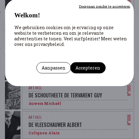
DE CARTIER DE MARCHIENNE EMILE
Doorgaan zonder te accepteren
Welkom!
Auwers Michaël
We gebruiken cookies om je ervaring op onze
website te verbeteren en om je relevante
DE KERCHOVE DE DENTERGHEM ANDRÉ
advertenties te tonen. Veel surfplezier! Meer weten
over ons privacybeleid.
Auwers Michaël
DE LICHTERVELDE BAUDOUIN
Aanpassen
Accepteren
Auwers Michaël
DE SCHOUTHEETE DE TERVARENT GUY
Auwers Michaël
DE VLEESCHAUWER ALBERT
Colignon Alain