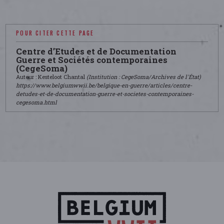
POUR CITER CETTE PAGE
Centre d’Etudes et de Documentation
Guerre et Sociétés contemporaines
(CegeSoma)
Auteur : Kesteloot Chantal
(Institution : CegeSoma/Archives de l'État)
https://www.belgiumwwii.be/belgique-en-guerre/articles/centre-
detudes-et-de-documentation-guerre-et-societes-contemporaines-
cegesoma.html