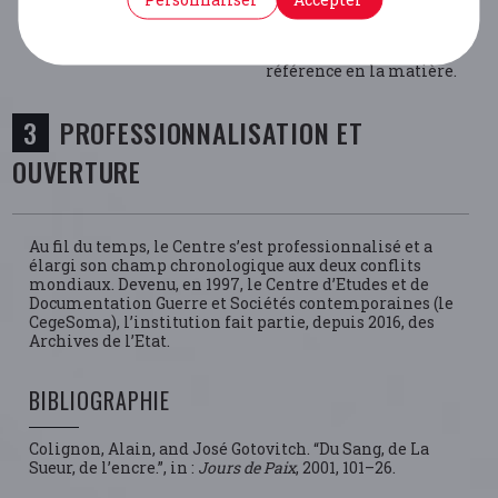
durant la Seconde Guerre
mondiale. Elle est
devenue le centre de
référence en la matière.
PROFESSIONNALISATION ET
OUVERTURE
Au fil du temps, le Centre s’est professionnalisé et a
élargi son champ chronologique aux deux conflits
mondiaux. Devenu, en 1997, le Centre d’Etudes et de
Documentation Guerre et Sociétés contemporaines (le
CegeSoma), l’institution fait partie, depuis 2016, des
Archives de l’Etat.
BIBLIOGRAPHIE
Colignon, Alain, and José Gotovitch. “Du Sang, de La
Sueur, de l’encre.”, in :
Jours de Paix
, 2001, 101–26.