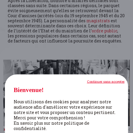
Après la Libération, nombre d’affaires délicates sont
classées sans suite. Dans certaines régions, le parquet
évite soigneusement qu’elles se retrouvent devant la
Cour d’assises (arrêtés-lois du 19 septembre 1945 et du 20
septembre 1945). La personnalité des
magistrats
est
souvent déterminante dans ces choix. Leur définition
de l’intérêt de l’Etat et du maintien de l’
ordre public
,
les pressions populaires dans certains cas, sont autant
de facteurs qui ont influencé la poursuite des enquêtes.
Continuer sans accepter
Bienvenue!
Nous utilisons des cookies pour analyser notre
audience afin d'améliorer votre expérience sur
notre site et vous proposer un contenu pertinent.
Merci pour votre compréhension !
En savoir plus sur notre politique de
confidentialité.