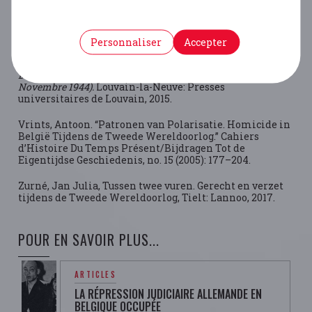
BIBLIOGRAPHIE
Personnaliser
Accepter
Thiry, Amandine. “Le Tribut Des Temps Troubles”.
La
Justice Face Aux Homicides Attribués à La “Résistance”
Dans l’arrondissement Judiciaire de Mons (Avril 1943-
Novembre 1944).
Louvain-la-Neuve: Presses
universitaires de Louvain, 2015.
Vrints, Antoon. “Patronen van Polarisatie. Homicide in
België Tijdens de Tweede Wereldoorlog.” Cahiers
d’Histoire Du Temps Présent/Bijdragen Tot de
Eigentijdse Geschiedenis, no. 15 (2005): 177–204.
Zurné, Jan Julia, Tussen twee vuren. Gerecht en verzet
tijdens de Tweede Wereldoorlog, Tielt: Lannoo, 2017.
POUR EN SAVOIR PLUS...
ARTICLES
LA RÉPRESSION JUDICIAIRE ALLEMANDE EN
BELGIQUE OCCUPÉE