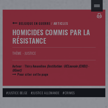
BELGIQUE EN GUERRE
/
ARTICLES
HOMICIDES COMMIS PAR LA
RÉSISTANCE
THÈME - JUSTICE
Auteur :
Thiry Amandine
(Institution :
UCLouvain (CHDJ) -
UGent
)
Pour citer cette page
#JUSTICE BELGE
#JUSTICE ALLEMANDE
#CRIMES