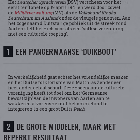
Het
Deutscher Sprachverein
(DSV) verscheen voor het
eerst ten tonele op 19 april 1941 en werd door zowel
de
Militärverwaltung
(MV) als de
Volksbund für das
Deutschtum im Ausland
onder de vleugels genomen. Aan
het zogenaamd Duitstalige publiek uit de streek rond
Aarlen stelt het zich voor als een ‘volkse vereniging
met een culturele roeping’.
EEN PANGERMAANSE ‘DUIKBOOT’
In werkelijkheid gaat achter het vriendelijke masker
en het Duitse folklorisme van Matthias Zender een
heel ander gelaat schuil. Deze zogenaamde culturele
vereniging heeft tot doel om het ‘Germaanse
bewustzijn’ van de inwoners van Aarlen aan te
wakkeren alvorens ze met het ommeland te
integreren in een groot Duits
Reich
.
DE GROTE MIDDELEN, MAAR MET
BEPERKT RESULTAAT