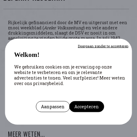
Rijkelijk gefinancierd door de MV en uitgerust met een
mooi weekblad (
Areler Volkszeitung
) en vele andere
drukkingsmiddelen, slaagt de DSV er nooit in om
aansluiting te vinden bij de grote massa. In juli 1943
telt de beweging 951 aangesloten leden en een
Doorgaan zonder te accepteren
beschermcomité van 23 leden. De overgrote
meerderheid van de plaatselijke folkloristen bleef
Welkom!
potdoof voor haar avances.
We gebruiken cookies om je ervaring op onze
website te verbeteren en om je relevante
BIBLIOGRAFIE
advertenties te tonen. Veel surfplezier! Meer weten
over ons privacybeleid.
Triffaux, Jean-Marie.
Arlon 1939-45 : De La Mobilisation à
La Répression
. Arlon: La vie arlonaise, 2003
Triffaux, Jean-Marie. “Une Page d’histoire de
Aanpassen
Accepteren
l’occupation Allemande à Arlon : Le Deutsche
Sprachverein.”
Cahiers Du C.R.E.H.S.G.M
14 (1991): 125–76.
MEER WETEN...