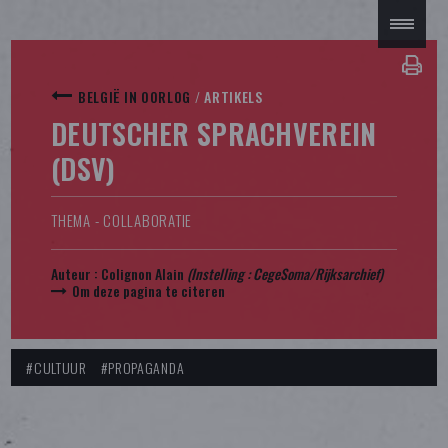
BELGIË IN OORLOG
/
ARTIKELS
DEUTSCHER SPRACHVEREIN
(DSV)
THEMA - COLLABORATIE
Auteur :
Colignon Alain
(Instelling : CegeSoma/Rijksarchief)
Om deze pagina te citeren
#CULTUUR
#PROPAGANDA