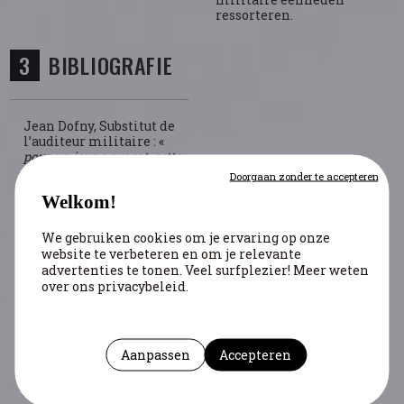
ressorteren.
BIBLIOGRAFIE
Jean Dofny, Substitut de
l’auditeur militaire : «
pour un jeune avocat, cette
atmosphère-là était assez
Doorgaan zonder te accepteren
impressionnante
» (Jours
Welkom!
de guerre, 29/11/1994,
RTBF).
We gebruiken cookies om je ervaring op onze
Aerts, Koen, Dirk Luyten,
website te verbeteren en om je relevante
Bart Willems, and Paul
advertenties te tonen. Veel surfplezier! Meer weten
Drossens.
Was Opa Een
over ons privacybeleid.
Nazi? Speuren Naar Het
Oorlogsverleden
. Tielt:
Lannoo, 2017.
Aanpassen
Accepteren
Aerts, Koen. “Repressie
Zonder Maat of Einde?”
De Juridische Reïntegratie