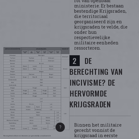
rol van openbaar
ministerie. Er bestaan
bestendige Krijgsraden,
die territoriaal
georganiseerd zijn en
krijgsraden te velde, die
onder hun
respectievelijke
militaire eenheden
ressorteren.
DE
BERECHTING VAN
INCIVISME? DE
HERVORMDE
KRIJGSRADEN
Binnen het militaire
gerecht vonnist de
krijgsraad in eerste