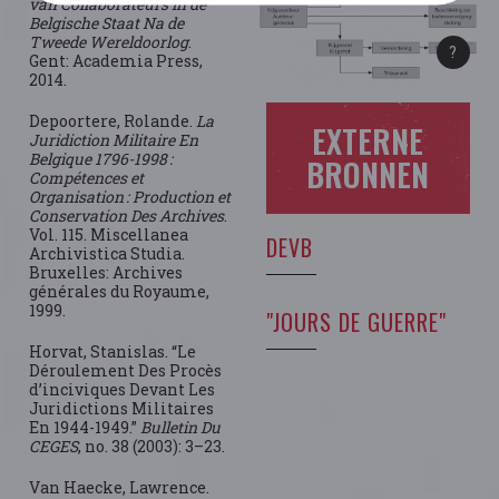
van Collaborateurs in de
Belgische Staat Na de
Tweede Wereldoorlog
.
Gent: Academia Press,
2014.
Depoortere, Rolande.
La
EXTERNE
Juridiction Militaire En
Belgique 1796-1998 :
BRONNEN
Compétences et
Organisation : Production et
Conservation Des Archives
.
Vol. 115. Miscellanea
DEVB
Archivistica Studia.
Bruxelles: Archives
générales du Royaume,
1999.
"JOURS DE GUERRE"
Horvat, Stanislas. “Le
Déroulement Des Procès
d’inciviques Devant Les
Juridictions Militaires
En 1944-1949.”
Bulletin Du
CEGES
, no. 38 (2003): 3–23.
Van Haecke, Lawrence.