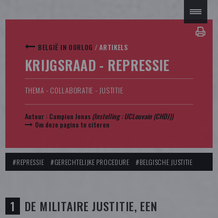
BELGIË IN OORLOG
/
ARTIKELS
KRIJGSRAAD - REPRESSIE
THEMA - COLLABORATIE - JUSTITIE
Auteur :
Campion Jonas
(Instelling : UCLouvain (CHDJ))
Om deze pagina te citeren
#REPRESSIE
#GERECHTELIJKE PROCEDURE
#BELGISCHE JUSTITIE
DE MILITAIRE JUSTITIE, EEN