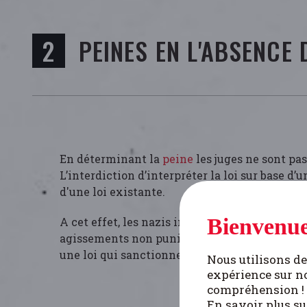
PEINES EN L'ABSENCE 
En déterminant la
peine
les juges ne sont pas 
L’interdiction d’interpréter la loi sur base d
d'une loi existante.
Bienvenue
A cet effet, les nazis introduisent le principe
agissements non punissables selon la
loi
lors
une loi qui sanctionne une infraction aussi si
Nous utilisons de
expérience sur no
compréhension !
En savoir plus su