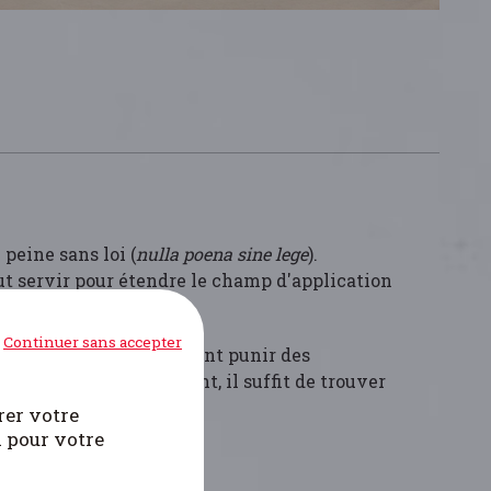
 peine sans loi (
nulla poena sine lege
).
peut servir pour étendre le champ d'application
Continuer sans accepter
le droit: les juges peuvent punir des
a motivation du jugement, il suffit de trouver
rer votre
i pour votre