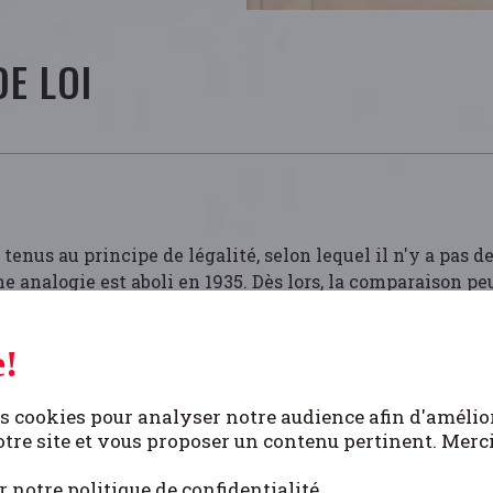
DE LOI
tenus au principe de légalité, selon lequel il n'y a pas de
’une analogie est aboli en 1935. Dès lors, la comparaison 
!
 du “
gesundes Volksempfinden
” (bon sens populaire) dans 
que le “bon sens populaire” l'exige. En ce qui concerne l
milaire que possible à l'acte non punissable.
s cookies pour analyser notre audience afin d'amélio
tre site et vous proposer un contenu pertinent. Merc
r notre politique de confidentialité.