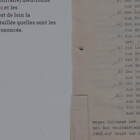
ès
et les
st de loin la
aillée quelles sont les
ononcée.