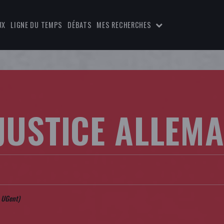
UX
LIGNE DU TEMPS
DÉBATS
MES RECHERCHES
 JUSTICE ALLEM
- UGent)