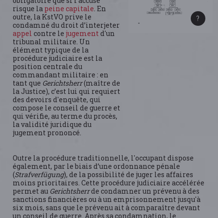
obligatoire que si l'accusé
risque la
peine capitale
. En
outre, la KstVO prive le
condamné du droit d’interjeter
appel
contre le
jugement
d'un
tribunal militaire. Un
élément typique de la
procédure judiciaire est la
position centrale du
commandant militaire : en
tant que
Gerichtsherr
(maître de
la Justice), c’est lui qui requiert
des devoirs d'enquête, qui
compose le conseil de guerre et
qui vérifie, au terme du procès,
la validité juridique du
jugement prononcé.
Outre la procédure traditionnelle, l'occupant dispose
également, par le biais d’une ordonnance pénale
(
Strafverfügung
), de la possibilité de juger les affaires
moins prioritaires. Cette procédure judiciaire accélérée
permet au
Gerichtsherr
de condamner un prévenu à des
sanctions financières ou à un emprisonnement jusqu'à
six mois, sans que le prévenu ait à comparaître devant
un conseil de guerre. Après sa condamnation, le