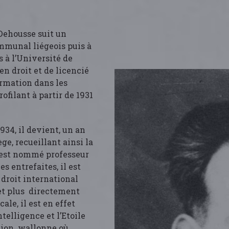
Dehousse suit un
ommunal liégeois puis à
s à l’Université de
 en droit et de licencié
ormation dans les
ofilant à partir de 1931
934, il devient, un an
ège, recueillant ainsi la
l est nommé professeur
 entrefaites, il est
 droit international
et plus directement
ale, il est en effet
telligence et l’Etoile
Action wallonne où