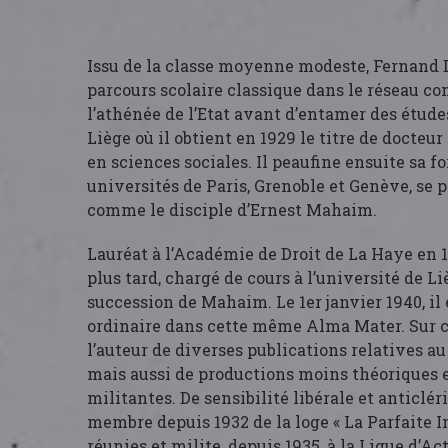
Issu de la classe moyenne modeste, Fernand 
parcours scolaire classique dans le réseau c
l’athénée de l’Etat avant d’entamer des étude
Liège où il obtient en 1929 le titre de docteur
en sciences sociales. Il peaufine ensuite sa f
universités de Paris, Grenoble et Genève, se pr
comme le disciple d’Ernest Mahaim.
Lauréat à l’Académie de Droit de La Haye en 1
plus tard, chargé de cours à l’université de Li
succession de Mahaim. Le 1er janvier 1940, i
ordinaire dans cette même Alma Mater. Sur ces
l’auteur de diverses publications relatives au
mais aussi de productions moins théoriques 
militantes. De sensibilité libérale et anticléric
membre depuis 1932 de la loge « La Parfaite In
réunies et milite, depuis 1935, à la Ligue d’