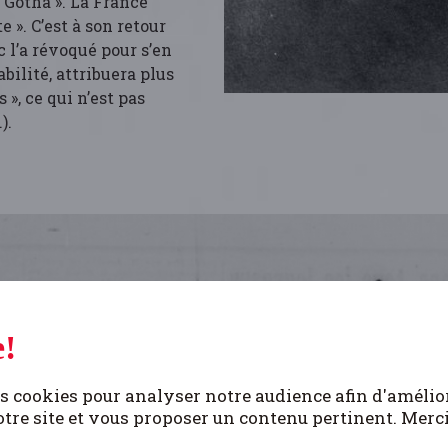
 Gotha ». La France
e ». C’est à son retour
 l’a révoqué pour s’en
abilité, attribuera plus
», ce qui n’est pas
).
!
s cookies pour analyser notre audience afin d'amélio
tre site et vous proposer un contenu pertinent. Merc