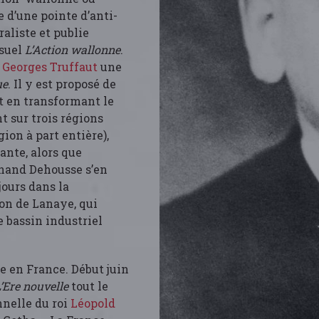
e d’une pointe d’anti-
aliste et publie
nsuel
L’Action wallonne
.
e
Georges Truffaut
une
ue
. Il y est proposé de
ut en transformant le
t sur trois régions
on à part entière),
ante, alors que
rnand Dehousse s’en
jours dans la
on de Lanaye, qui
 bassin industriel
uve en France. Début juin
’Ere nouvelle
tout le
nnelle du roi
Léopold