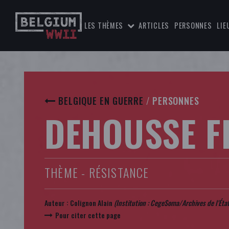
LES THÈMES
ARTICLES
PERSONNES
LIE
BELGIQUE EN GUERRE
/
PERSONNES
DEHOUSSE F
THÈME - RÉSISTANCE
Auteur :
Colignon Alain
(Institution : CegeSoma/Archives de l'État
Pour citer cette page