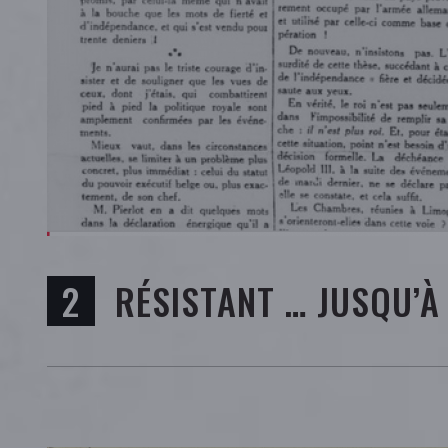
RÉSISTANT … JUSQU’À