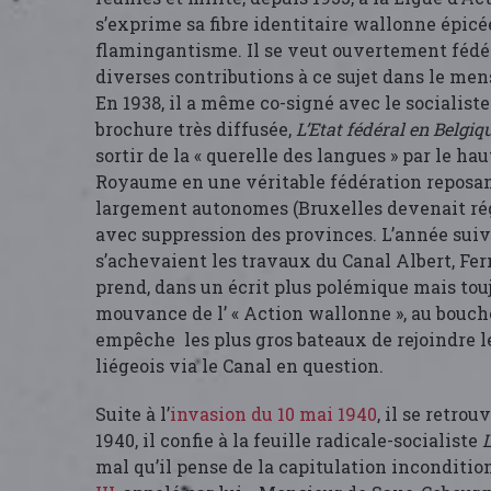
s’exprime sa fibre identitaire wallonne épicé
flamingantisme. Il se veut ouvertement fédér
diverses contributions à ce sujet dans le me
En 1938, il a même co-signé avec le socialist
brochure très diffusée,
L’Etat fédéral en Belgiq
sortir de la « querelle des langues » par le ha
Royaume en une véritable fédération reposan
largement autonomes (Bruxelles devenait régi
avec suppression des provinces. L’année suiv
s’achevaient les travaux du Canal Albert, Fe
prend, dans un écrit plus polémique mais tou
mouvance de l’ « Action wallonne », au bouch
empêche les plus gros bateaux de rejoindre le
liégeois via le Canal en question.
Suite à l’
invasion du 10 mai 1940
, il se retro
1940, il confie à la feuille radicale-socialiste
L
mal qu’il pense de la capitulation inconditio