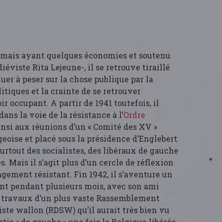
mais ayant quelques économies et soutenu
éviste Rita Lejeune-, il se retrouve tiraillé
nuer à peser sur la chose publique par la
litiques et la crainte de se retrouver
r occupant. A partir de 1941 toutefois, il
ns la voie de la résistance à l’
Ordre
 ainsi aux réunions d’un « Comité des XV »
eoise et placé sous la présidence d’Englebert
surtout des socialistes, des libéraux de gauche
. Mais il s’agit plus d’un cercle de réflexion
gement résistant. Fin 1942, il s’aventure un
pant pendant plusieurs mois, avec son ami
 travaux d’un plus vaste Rassemblement
ste wallon (RDSW) qu’il aurait très bien vu
tis « de gauche » une fois la Belgique libérée.