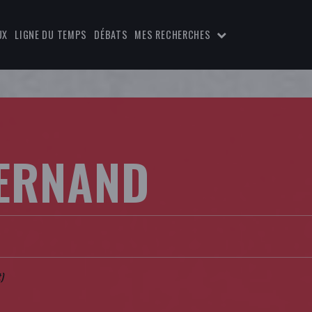
UX
LIGNE DU TEMPS
DÉBATS
MES RECHERCHES
ERNAND
)