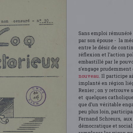
Sans emploi rémunéré 
par son épouse - la médi
entre le désir de conti
réflexion et l’action po
embastillé par le pouvoi
s’engage prudemment da
nouveau
. Il participe
implanté en région liég
Renier ; on y retrouve 
et quelques catholiques
que d’un véritable enga
peu plus loin, partici
Fernand Schreurs, aux
démocratique et sociali
remplacer les vieux par