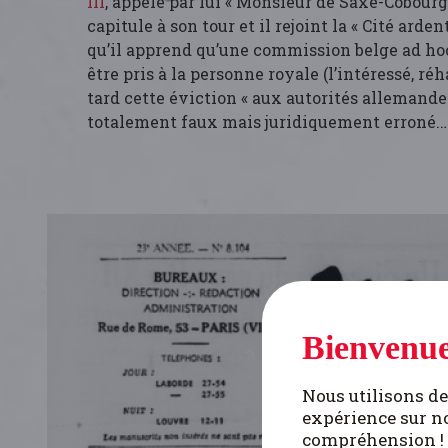
III
, appelé par lui « Monsieur de Saxe-Cobourg
capitule à son tour et il rejoint la « Cité ardent
qu’il apprend qu’une commission belge ad hoc
être pris à la personne royale (l’intéressé, réh
tard cette éviction « aux autorités allemandes 
totalement faux mais juridiquement erroné.…
Bienvenue
Nous utilisons de
expérience sur no
compréhension !