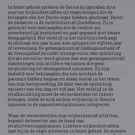
In bezet gebied spreken de Duitse krijgsraden drie
soorten vrijheidsstraffen uit tegen burgers die de
belangen van het Duitse leger hebben geschaad. Veruit
de zwaarste is de tuchthuisstraf (
Zuchthaus
). Zij is
geschikt voor beklaagden die de rechter als
onverbeterlijk beschouwt en gaat gepaard met zware
dwangarbeid. Het verblijf in het tuchthuis bedraagt
minimaal één jaar maar kan oplopen tot vijftien jaar
of levenslang. De gevangenisstraf (
Gefängnisstrafe
) of
de
Festungshaft
(minder strenge vorm van opsluiting
die als eervoller werd gezien dan een gevangenisstraf)
daarentegen zijn mildere varianten die geen
verplichting tot dwangarbeid inhouden. Zij zijn
bedoeld voor beklaagden die een accident de
parcours hebben begaan en staan vooral in het teken
van hun heropvoeding. De duur van de opsluiting
varieert van één dag tot vijf jaar. Het verblijf in de
strafinrichting moet de veroordeelden tot inkeer
brengen, zodat ze zich na hun vrijlating in theorie
opnieuw in de samenleving kunnen integreren.
Waar de veroordeelden hun vrijheidsstraf uitzitten,
bepaalt de bezetter aan de hand van
strafuitvoeringsplannen. Lichtere vrijheidsstraffen
laat hij in de regel uitvoeren in bezet gebied. De meeste