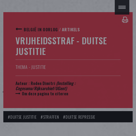
BELGIË IN OORLOG
/
ARTIKELS
VRIJHEIDSSTRAF - DUITSE
JUSTITIE
THEMA - JUSTITIE
Auteur :
Roden Dimitri
(Instelling :
Cegesoma/Rijksarchief/UGent)
Om deze pagina te citeren
#DUITSE JUSTITIE
#STRAFFEN
#DUITSE REPRESSIE