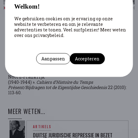
Welkom!
We gebruiken cookies om je ervaring op onze
BIBLIOGRAFIE
website te verbeteren en om je relevante
advertenties te tonen. Veel surfplezier! Meer weten
Roden, Dimitri. « "In naam van het Duitse volk!” Het
over ons privacybeleid.
Duitse krijgsgerecht en de openbare orde in bezet
België (1940-1944) ». Ph.D. Thesis, Universiteit Gent,
2015.
Aanpassen
Accepteren
Roden, Dimitri. « Van aanhouding tot strafuitvoering.
De werking van
het Duitse gerechtelijke apparaat in bezet België en
Noord‑Frankrijk
(1940-1944) ».
Cahiers d’Histoire du Temps
Présent/Bijdragen tot de Eigentijdse Geschiedenis
22 (2010):
113‑60.
MEER WETEN...
ARTIKELS
DUITSE JURIDISCHE REPRESSIE IN BEZET