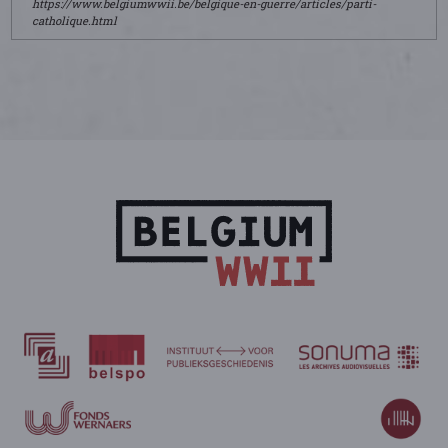
https://www.belgiumwwii.be/belgique-en-guerre/articles/parti-
catholique.html