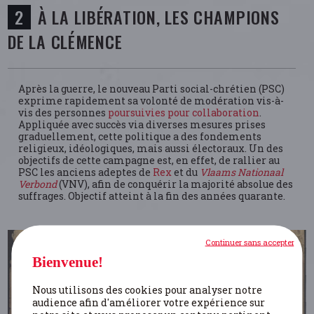
À LA LIBÉRATION, LES CHAMPIONS
DE LA CLÉMENCE
Après la guerre, le nouveau Parti social-chrétien (PSC)
exprime rapidement sa volonté de modération vis-à-
vis des personnes
poursuivies pour collaboration
.
Appliquée avec succès via diverses mesures prises
graduellement, cette politique a des fondements
religieux, idéologiques, mais aussi électoraux. Un des
objectifs de cette campagne est, en effet, de rallier au
PSC les anciens adeptes de
Rex
et du
Vlaams Nationaal
Verbond
(VNV), afin de conquérir la majorité absolue des
suffrages. Objectif atteint à la fin des années quarante.
Continuer sans accepter
Bienvenue!
Nous utilisons des cookies pour analyser notre
audience afin d'améliorer votre expérience sur