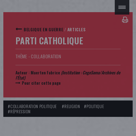
BELGIQUE EN GUERRE
/
ARTICLES
PARTI CATHOLIQUE
THÈME - COLLABORATION
Auteur :
Maerten Fabrice
(Institution :
CegeSoma/Archives de
l'État
)
Pour citer cette page
#COLLABORATION POLITIQUE
#RELIGION
#POLITIQUE
#RÉPRESSION