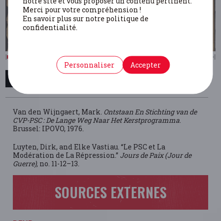
notre site et vous proposer un contenu pertinent.
Merci pour votre compréhension !
En savoir plus sur notre politique de
confidentialité.
Personnaliser
Accepter
BIBLIOGRAPHIE
Van den Wijngaert, Mark.
Ontstaan En Stichting van de
CVP-PSC : De Lange Weg Naar Het Kerstprogramma
.
Brussel: IPOVO, 1976.
Luyten, Dirk, and Elke Vastiau. “Le PSC et La
Modération de La Répression.”
Jours de Paix (Jour de
Guerre),
no. 11-12–13.
SOURCES EXTERNES