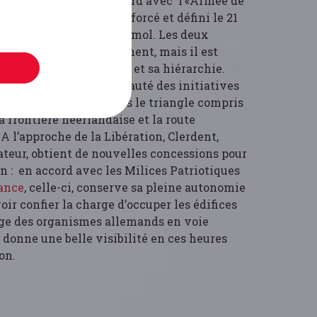
ient à conclure un accord avec l’«Armée de
ée Secrète
»), accord renforcé et défini le 21
auspices de Jean del Marmol. Les deux
 de collaborer étroitement, mais il est
 conserve son autonomie et sa hiérarchie.
i concède aussi la primauté des initiatives
Zone V, c’est-à-dire dans le triangle compris
a frontière néerlandaise et la route
A l’approche de la Libération, Clerdent,
teur, obtient de nouvelles concessions pour
n : en accord avec les Milices Patriotiques
dance
, celle-ci, conserve sa pleine autonomie
oir confier la charge d’occuper les édifices
iège des organismes allemands en voie
i donne une belle visibilité en ces heures
ion.