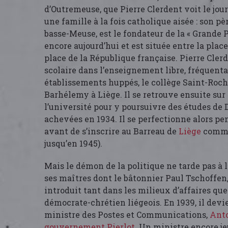
d’Outremeuse, que Pierre Clerdent voit le jour
une famille à la fois catholique aisée : son pèr
basse-Meuse, est le fondateur de la « Grande 
encore aujourd’hui et est située entre la plac
place de la République française. Pierre Cler
scolaire dans l’enseignement libre, fréquent
établissements huppés, le collège Saint-Roch 
Barhélemy à Liège. Il se retrouve ensuite sur
l’université pour y poursuivre des études de D
achevées en 1934. Il se perfectionne alors pe
avant de s’inscrire au Barreau de
Liège
comme 
jusqu’en 1945).
Mais le démon de la politique ne tarde pas à l
ses maîtres dont le bâtonnier Paul Tschoffen,
introduit tant dans les milieux d’affaires qu
démocrate-chrétien liégeois. En 1939, il devi
ministre des Postes et Communications,
Anto
gouvernement Pierlot
. Un ministre encore jeu