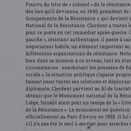
Pourvu du titre de « colonel » de la résistanc
dès lors qu’il devienne, en 1945, président de
Groupements de la Résistance », qui devient e
National de la Résistance. Clerdent a toutes l
pour ce poste en cet immédiat après-guerre. C
gauche », résistant authentique, il passe à ra
négociateur habile, un élément important au
différentes organisations de résistance. Not
bien dans sa mission à ce niveau, tout en étan
circonstances : nonobstant les poussées de fi
royale », la situation politique s’apaise progr
faisant jouer toutes ses relations et déployan
diplomate, Clerdent parvient au fil de tractat
obtenir que le Monument national de la Résis
Liège, faisant ainsi pour un temps de la « Cité
de la Résistance ». Le monument en question
officiellement au Parc d’Avroy en 1955. Il l
s’il n’a pas été le seul à œuvrer pour arracher