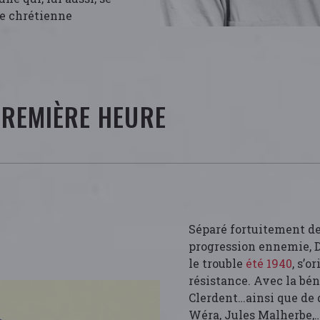
ie chrétienne
PREMIÈRE HEURE
Séparé fortuitement de 
progression ennemie, D
le trouble
été 1940
, s’o
résistance. Avec la bé
Clerdent…ainsi que de
Wéra, Jules Malherbe,…),