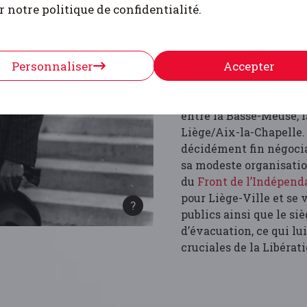
Walthère Dewé, il parv
r notre politique de confidentialité.
Belgique» (future «
Arm
octobre 1943 sous les 
organisations acceptent
Personnaliser
Accepter
entendu que l’ « A.L. »
L’Armée de Belgique lu
dans le secteur 1 de sa 
entre la Basse-Meuse, l
Liège/Aix-la-Chapelle. 
décidément fin négocia
sa modeste organisatio
du
Front de l’Indépen
pour Liège-Ville et se v
publics ainsi que le s
d’évacuation, ce qui lu
cruciales de la Libérat