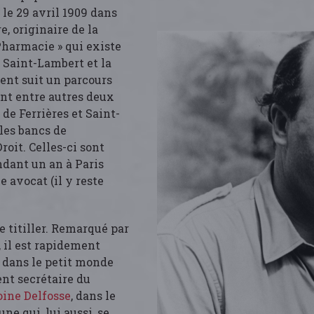
 le 29 avril 1909 dans
e, originaire de la
Pharmacie » qui existe
e Saint-Lambert et la
dent suit un parcours
ant entre autres deux
de Ferrières et Saint-
 les bancs de
roit. Celles-ci sont
ndant un an à Paris
avocat (il y reste
e titiller. Remarqué par
 il est rapidement
e dans le petit monde
ent secrétaire du
ine Delfosse
, dans le
ne qui, lui aussi, se