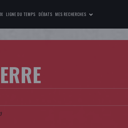
UX
LIGNE DU TEMPS
DÉBATS
MES RECHERCHES
IERRE
)