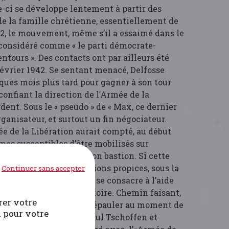
e-ci se développe lentement à partir des
de la famille chrétienne, essentiellement de
42, le mouvement, même s’il a essaimé dans le
 considéré comme « le parti démocrate-
entours ». Des contacts ont par ailleurs été
février 1942. Se sentant menacé, Delfosse
ques mois plus tard pour gagner à son tour
 confiant la direction de l’Armée de la
rdent. Sous le « pseudo » de « Max, ce dernier
rganisateur, et surtout un fin négociateur.
ée de la Libération aurait compté, au début
mes susceptibles d’être mobilisés sur
ce de Liège, qui reste son bastion. Si cette
dans l’attente d’occasions propices, sous la
Continuer sans accepter
ne partie du mouvement se consacre à l’aide
taires au travail obligatoire. Chemin faisant,
rer votre
 alliés susceptibles de l’épauler au moment de
i pour votre
ébut 1943, soutenu par Paul Tschoffen et