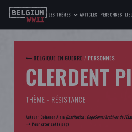
LES THÈMES
ARTICLES
PERSONNES
LIE
BELGIQUE EN GUERRE
/
PERSONNES
CLERDENT P
THÈME - RÉSISTANCE
Auteur :
Colignon Alain
(Institution : CegeSoma/Archives de l'État
Pour citer cette page