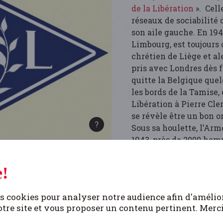
de la Libération
». Cell
réseaux de sociabilité 
son aile gauche. En 19
Limbourg, est toujours
chrétien de Liège et al
pris avec Londres dès 
quitte la Belgique quel
les bords de la Tamise,
Libération à Pierre Cle
se révèle être un bon o
Sous sa houlette, l’Arm
1943, près de 2000 hom
l’ensemble de la provin
masse reste en sommeil 
!
houlette de « Max », u
aux Juifs ou aux réfrac
s cookies pour analyser notre audience afin d'amélio
il se cherche aussi des
tre site et vous proposer un contenu pertinent. Merc
la Libération. Ainsi, d