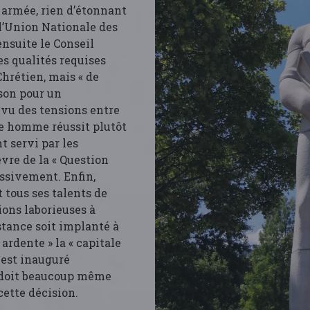
e armée, rien d’étonnant
 l’Union Nationale des
nsuite le Conseil
es qualités requises
hrétien, mais « de
ison pour un
 vu des tensions entre
re homme réussit plutôt
t servi par les
èvre de la « Question
essivement. Enfin,
t tous ses talents de
ions laborieuses à
tance soit implanté à
 ardente » la « capitale
 est inauguré
ui doit beaucoup même
 cette décision.