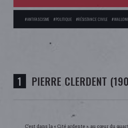
#ANTIFASCISME
#POLITIQUE
#RÉSISTANCE CIVILE
#WALLONI
PIERRE CLERDENT (19
C’est dans la « Cité ardente », au cœur du quar