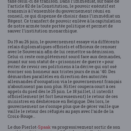
taxe celui-ci de trahison. Dans l’immédiat, sur base de
l’article 82 de la Constitution, le pouvoir exécutif est
transmis à l’ensemble du gouvernement réuni en
conseil, ce qui dispense de choisir dans l’immédiat un
Régent. Ce transfert de pouvoir enlève à la capitulation
de notre armée toute portée politique et permet de
sauver l’institution monarchique.
Du 19 au 26 juin, le gouvernement essaye via différents
relais diplomatiques officiels et officieux de renouer
avec le Souverain afin de lui remettre sa démission.
Celui-ci reste complètement sourd face aux demandes,
jouant sur son statut de « prisonnier de guerre » pour
éviter de revoir ces politiciens à la dérive qui ont osé
écorner son honneur aux tristes jours de mai ’40. Des
démarches parallèles en direction des autorités
allemandes d’occupation via le gouvernement français
n’aboutissent pas non plus. Hitler coupera court à ces
appels du pied dès le 25 juin. Le 18 juillet, il interdit
officiellement (et fort heureusement) le retour de ces
ministres en déshérence en Belgique. Dès lors, le
gouvernement ne s’occupe plus que de gérer vaille que
vaille le retour des réfugiés au pays avec l’aide de la
Croix-Rouge…
Le duo Pierlot-
Spaak
va progressivement sortir de son