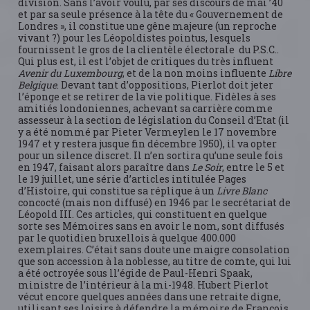
division. Sans l’avoir voulu, par ses discours de mai ’40
et par sa seule présence à la tête du « Gouvernement de
Londres », il constitue une gêne majeure (un reproche
vivant ?) pour les Léopoldistes pointus, lesquels
fournissent le gros de la clientèle électorale du P.S.C..
Qui plus est, il est l’objet de critiques du très influent
Avenir du Luxembourg
, et de la non moins influente
Libre
Belgique
. Devant tant d’oppositions, Pierlot doit jeter
l’éponge et se retirer de la vie politique. Fidèles à ses
amitiés londoniennes, achevant sa carrière comme
assesseur à la section de législation du Conseil d’Etat (il
y a été nommé par Pieter Vermeylen le 17 novembre
1947 et y restera jusque fin décembre 1950), il va opter
pour un silence discret. Il n’en sortira qu’une seule fois
en 1947, faisant alors paraître dans
Le Soir
, entre le 5 et
le 19 juillet, une série d’articles intitulée Pages
d’Histoire, qui constitue sa réplique à un
Livre Blanc
concocté (mais non diffusé) en 1946 par le secrétariat de
Léopold III. Ces articles, qui constituent en quelque
sorte ses Mémoires sans en avoir le nom, sont diffusés
par le quotidien bruxellois à quelque 400.000
exemplaires. C’était sans doute une maigre consolation
que son accession à la noblesse, au titre de comte, qui lui
a été octroyée sous ll’égide de Paul-Henri Spaak,
ministre de l’intérieur à la mi-1948. Hubert Pierlot
vécut encore quelques années dans une retraite digne,
utilisant ses loisirs à défendre la mémoire de François