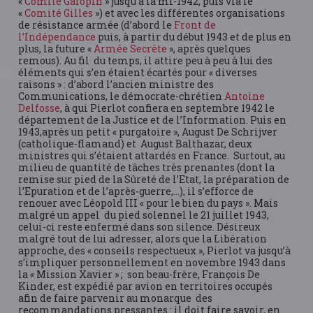
«
Comité Galopin
» jusqu’à la mi-1942, puis via le
«
Comité Gilles
») et avec les différentes organisations
de résistance armée (d’abord le
Front de
l’Indépendance
puis, à partir du début 1943 et de plus en
plus, la future «
Armée Secrète
», après quelques
remous). Au fil du temps, il attire peu à peu à lui des
éléments qui s’en étaient écartés pour « diverses
raisons » : d’abord l’ancien ministre des
Communications, le démocrate-chrétien
Antoine
Delfosse
, à qui Pierlot confiera en septembre 1942 le
département de la Justice et de l’Information. Puis en
1943,après un petit « purgatoire », August De Schrijver
(catholique-flamand) et August Balthazar, deux
ministres qui s’étaient attardés en France. Surtout, au
milieu de quantité de tâches très prenantes (dont la
remise sur pied de la Sûreté de l’Etat, la préparation de
l’Epuration et de l’après-guerre,…), il s’efforce de
renouer avec Léopold III « pour le bien du pays ». Mais
malgré un appel du pied solennel le 21 juillet 1943,
celui-ci reste enfermé dans son silence. Désireux
malgré tout de lui adresser, alors que la Libération
approche, des « conseils respectueux », Pierlot va jusqu’à
s’impliquer personnellement en novembre 1943 dans
la « Mission Xavier » ; son beau-frère, François De
Kinder, est expédié par avion en territoires occupés
afin de faire parvenir au monarque des
recommandations pressantes : il doit faire savoir, en