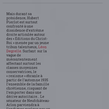
Mais durant sa
présidence, Hubert
Pierlot est surtout
confronté à une
dissidence d’extrême
droite articulée autour
des « Editions du Christ-
Roi » menée par un jeune
tribun talentueux,
Léon
Degrelle
. Surfant sur la
vague de
mécontentement
affectant surtout les
classes moyennes
conservatrices, le
« rexisme » ébranle à
partir de l’automne 1935
l’ensemble de la famille
chrétienne, risquant de
l’emporter dans une
dérive autoritaire… Le
sénateur de Neufchâteau-
Arlon parviendra à
l’endiguer quelque peu en