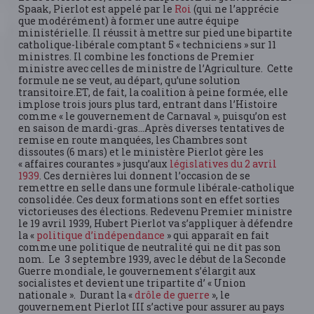
Spaak, Pierlot est appelé par le
Roi
(qui ne l’apprécie
que modérément) à former une autre équipe
ministérielle. Il réussit à mettre sur pied une bipartite
catholique-libérale comptant 5 « techniciens » sur 11
ministres. Il combine les fonctions de Premier
ministre avec celles de ministre de l’Agriculture. Cette
formule ne se veut, au départ, qu’une solution
transitoire.ET, de fait, la coalition à peine formée, elle
implose trois jours plus tard, entrant dans l’Histoire
comme « le gouvernement de Carnaval », puisqu’on est
en saison de mardi-gras…Après diverses tentatives de
remise en route manquées, les Chambres sont
dissoutes (6 mars) et le ministère Pierlot gère les
« affaires courantes » jusqu’aux
législatives du 2 avril
1939
. Ces dernières lui donnent l’occasion de se
remettre en selle dans une formule libérale-catholique
consolidée. Ces deux formations sont en effet sorties
victorieuses des élections. Redevenu Premier ministre
le 19 avril 1939, Hubert Pierlot va s’appliquer à défendre
la «
politique d’indépendance
» qui apparaît en fait
comme une politique de neutralité qui ne dit pas son
nom. Le 3 septembre 1939, avec le début de la Seconde
Guerre mondiale, le gouvernement s’élargit aux
socialistes et devient une tripartite d’ « Union
nationale ». Durant la «
drôle de guerre
», le
gouvernement Pierlot III s’active pour assurer au pays