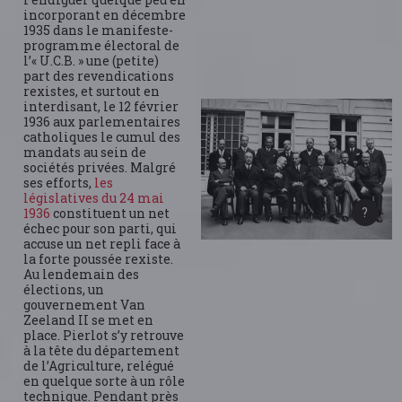
incorporant en décembre
1935 dans le manifeste-
programme électoral de
l’« U.C.B. » une (petite)
part des revendications
rexistes, et surtout en
interdisant, le 12 février
1936 aux parlementaires
catholiques le cumul des
mandats au sein de
sociétés privées. Malgré
ses efforts,
les
législatives du 24 mai
1936
constituent un net
échec pour son parti, qui
accuse un net repli face à
la forte poussée rexiste.
Au lendemain des
élections, un
gouvernement Van
Zeeland II se met en
place. Pierlot s’y retrouve
à la tête du département
de l’Agriculture, relégué
en quelque sorte à un rôle
technique. Pendant près