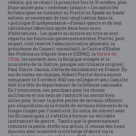
réduite, qui se réunit la première fois le 31 octobre, plus
d’une année pour « redresser la barre ». Les autorités
britanniques ne tiennent ni Pierlot ni Spaak en haute
estime, se souvenant de leur implication dans la
« politique d’indépendance » d’avant-guerre et de leur
ralliement laborieux après deux bons mois
d’hésitations… Les quatre ministres en titre se sont
répartis les fonctions gouvernementales; Pierlot, pour
sa part, s’est réservé l’administration générale, la
présidence du Conseil consultatif, le Centre d’Etudes
des Problèmes d’Après-Guerre (CEPAG), la
Sûreté de
l’Etat
, les contacts avec la Belgique occupée et le
ministère de la Justice, puisque son titulaire originel,
Paul-Emile Janson, s’attarde décidément en France. En
sus de toutes ces charges, Hubert Pierlot devra encore
remplacer le 5 octobre 1942 son collègue et ami Camille
Gutt à la tête du département de la Défense nationale.
En l’occurrence, son penchant pour les choses
militaires et son sens de l’autorité lui seront bien
utiles pour briser la grève perlée de certains officiers
pro-léopoldistes ou la fronde de certains éléments de la
troupe rongés par l’inactivité. En outre, de concert avec
les Britanniques, il s’attelle à former un véritable
instrument de guerre… Tandis que le gouvernement
remonte la pente, étoffe son action, il renoue des liens
discrets avec la société civile belge (d’abord via le