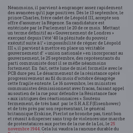
Néanmoins, il parvient à engranger assez rapidement
des avancées qu’il juge positives. Dès le 13 septembre, le
prince Charles, frère cadet de Léopold III, accepte son
offre d’assumer la Régence. Sa candidature est
entérinée par le Parlement le 20 de ce mois. Mettant
un terme définitif au « Gouvernement de Londres »
exerçant depuis l’été ’40 la plénitude du pouvoir
exécutif suite à l’ « impossibilité de régner de Léopold
III », il parvient à mettre en place un véritable
gouvernement d’ « union nationale » en incorporant au
gouvernement, le 25 septembre, des représentants du
parti communiste dont il se méfie néanmoins
fortement. En fait, cette lune de miel formelle avec le
PCB dure peu. Le désarmement de la résistance opéré
progressivement au fil du mois d’octobre désagrège
cette fragile entente. Le 16 novembre, les ministres
communistes démissionnent avec fracas, faisant appel
au soutien de la rue pour défendre la Résistance face
« aux intrigues des réactionnaires ». Soutenu
fermement, de très haut par le S.H.A.E.F.(Eisenhower)
et de très près par son représentant, le général
britannique Erskine, Pierlot ne bronche pas, tient bon
et réussit à disperser sans trop de violences une marche
de protestataires aux portes de la rue de la Loi, le
25
novembre 1944
. Cela lui vaudra la rancune durable du