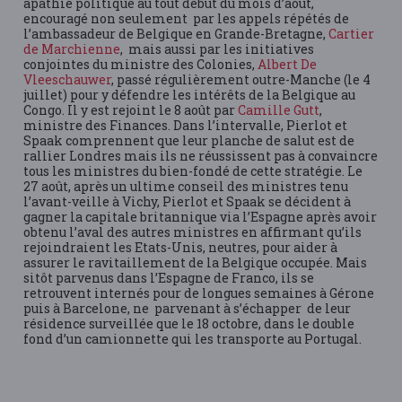
apathie politique au tout début du mois d’août,
encouragé non seulement par les appels répétés de
l’ambassadeur de Belgique en Grande-Bretagne,
Cartier
de Marchienne
, mais aussi par les initiatives
conjointes du ministre des Colonies,
Albert De
Vleeschauwer
, passé régulièrement outre-Manche (le 4
juillet) pour y défendre les intérêts de la Belgique au
Congo. Il y est rejoint le 8 août par
Camille Gutt
,
ministre des Finances. Dans l’intervalle, Pierlot et
Spaak comprennent que leur planche de salut est de
rallier Londres mais ils ne réussissent pas à convaincre
tous les ministres du bien-fondé de cette stratégie. Le
27 août, après un ultime conseil des ministres tenu
l’avant-veille à Vichy, Pierlot et Spaak se décident à
gagner la capitale britannique via l’Espagne après avoir
obtenu l’aval des autres ministres en affirmant qu’ils
rejoindraient les Etats-Unis, neutres, pour aider à
assurer le ravitaillement de la Belgique occupée. Mais
sitôt parvenus dans l’Espagne de Franco, ils se
retrouvent internés pour de longues semaines à Gérone
puis à Barcelone, ne parvenant à s’échapper de leur
résidence surveillée que le 18 octobre, dans le double
fond d’un camionnette qui les transporte au Portugal.