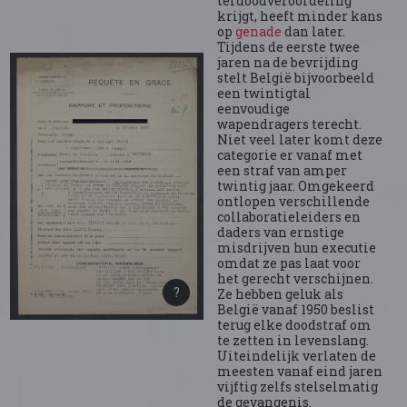
terdoodveroordeling
krijgt, heeft minder kans
op
genade
dan later.
Tijdens de eerste twee
jaren na de bevrijding
stelt België bijvoorbeeld
een twintigtal
eenvoudige
wapendragers terecht.
Niet veel later komt deze
categorie er vanaf met
een straf van amper
twintig jaar. Omgekeerd
ontlopen verschillende
collaboratieleiders en
daders van ernstige
misdrijven hun executie
omdat ze pas laat voor
het gerecht verschijnen.
Ze hebben geluk als
België vanaf 1950 beslist
terug elke doodstraf om
te zetten in levenslang.
Uiteindelijk verlaten de
meesten vanaf eind jaren
vijftig zelfs stelselmatig
de gevangenis.