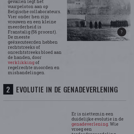
gevallen legt het
vuurpeloton aan op
Belgische collaborateurs.
Vier onder hen zijn
vrouwen en een kleine
meerderheid is
Franstalig (56 procent).
De meeste
geëxecuteerden hebben
rechtstreeks of
onrechtstreeks bloed aan
de handen, door
verklikking
of
regelrechte moorden en
mishandelingen.
EVOLUTIE IN DE GENADEVERLENING
Er is niettemin een
duidelijke evolutie in de
genadeverlening
. Wie
vroeg een