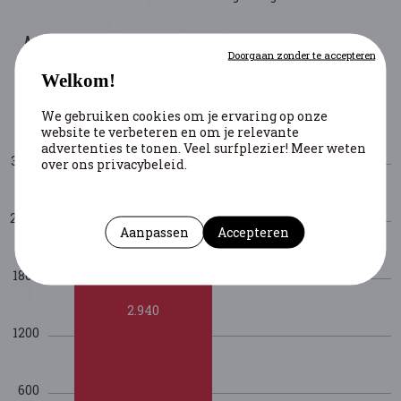
AANTAL UITGESPROKEN DOODSTRAFFEN EN
Doorgaan zonder te accepteren
UITGEVOERDE EXECUTIES TIJDENS DE
Welkom!
REPRESSIE
We gebruiken cookies om je ervaring op onze
website te verbeteren en om je relevante
advertenties te tonen. Veel surfplezier! Meer weten
3000
over ons privacybeleid.
2400
Aanpassen
Accepteren
1800
2.940
1200
600