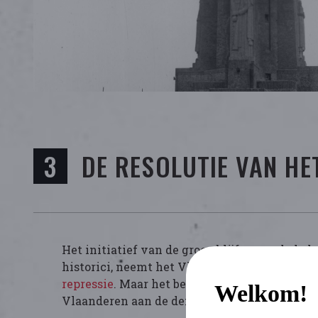
DE RESOLUTIE VAN H
Het initiatief van de groep blijft geen dode l
historici, neemt het Vlaamse Parlement op 20
repressie
. Maar het benadrukt wel dat beide
Welkom!
Vlaanderen aan de democratische principes en