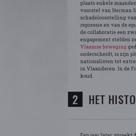
plaats enkele maanden 
voorstel van Herman S
schadeloosstelling van 
repressie en van de ep
de collaboratie een zwa
engagement stelden ze
Vlaamse beweging
ged
onderscheidt, is zijn 
nationalisten tot extre
in Vlaanderen. In de Fr
koud.
HET HIST
Een jaar later, spreekt