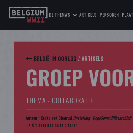
DE THEMA'S
ARTIKELS
PERSONEN
PLAA
BELGIË IN OORLOG
/
ARTIKELS
GROEP VOO
THEMA - COLLABORATIE
Auteur :
Kesteloot Chantal
(Instelling :
CegeSoma/Rijksarchief
)
Om deze pagina te citeren