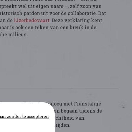
 spreekt wel uit eigen naam –, zelf zoon van
historisch pardon uit voor de collaboratie. Dat
van de
IJzerbedevaart
. Deze verklaring kent
aar is ook een teken van een breuk in de
che milieus.
 Na een studiedag in dialoog met Franstalige
e
collaboratie
als de fouten begaan tijdens de
an zonder te accepteren
evestigt opnieuw de gehechtheid van
sche ideologieën te bestrijden.