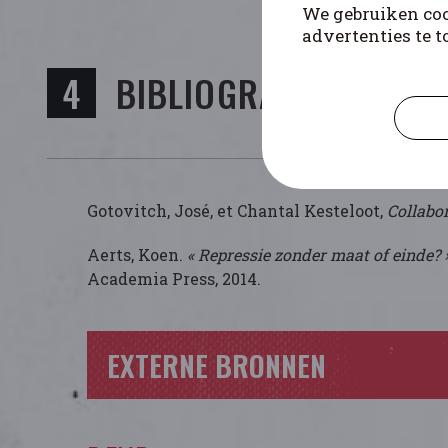
We gebruiken coo
advertenties te t
BIBLIOGRAFIE
Gotovitch, José, et Chantal Kesteloot,
Collabor
Aerts, Koen.
« Repressie zonder maat of einde? 
Academia Press, 2014.
EXTERNE BRONNEN