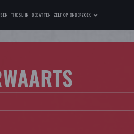
TSEN
TIJDSLIJN
DEBATTEN
ZELF OP ONDERZOEK
RWAARTS