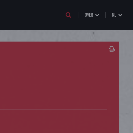
OVER
NL