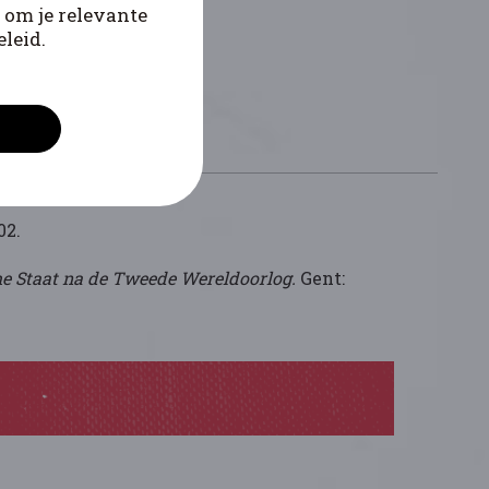
 om je relevante
leid.
02.
che Staat na de Tweede Wereldoorlog.
Gent: