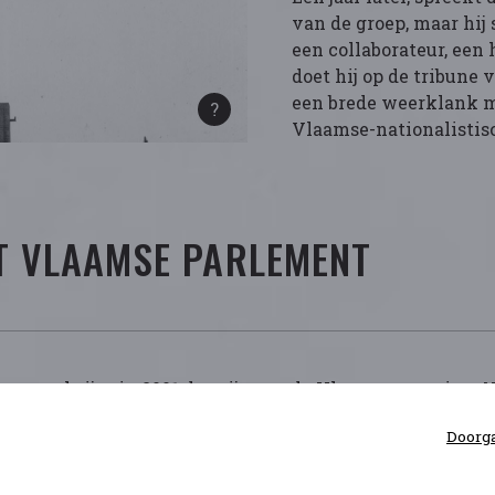
van de groep, maar hij
een collaborateur, een 
doet hij op de tribune 
een brede weerklank m
Vlaamse-nationalistis
ET VLAAMSE PARLEMENT
etter en krijgt in 2001 de prijs van de Vlaamse regering.
 maart 2002 een resolutie aan. Die veroordeelt zowel d
Doorga
 feiten niet mogen gelijkgesteld worden. De resolutie b
 de wil om alle extremistische, racistische en fascisti