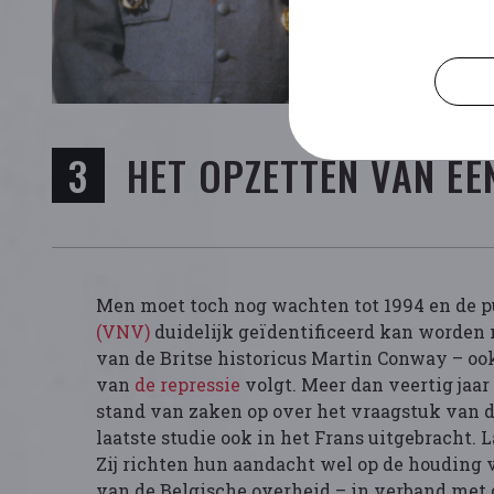
HET OPZETTEN VAN EE
Men moet toch nog wachten tot 1994 en de pu
(VNV)
duidelijk geïdentificeerd kan worden m
van de Britse historicus Martin Conway – ook
van
de repressie
volgt. Meer dan veertig jaa
stand van zaken op over het vraagstuk van de
laatste studie ook in het Frans uitgebracht. 
Zij richten hun aandacht wel op de houding v
van de Belgische overheid – in verband met 