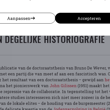
Aanpassen
Accepteren
N DEGELIJKE HISTORIOGRAFIE
blicatie van de doctoraatsthesis van Bruno De Wever, 
et een partij die van meet af aan een fascistisch was. 
 het resultaat van een doctoraatsthesis – gewijd aan
he
r na het pionierswerk van
John Gilissen
(1951) maakt het
 repressie van de collaboratie. In tegenstelling tot he
Latere studies interesseren zich niet meer zozeer in de 
an de lokale elites – de houding van de burgemeester (2
de delicate kwestie van de
Jodenvervolging in België
(2