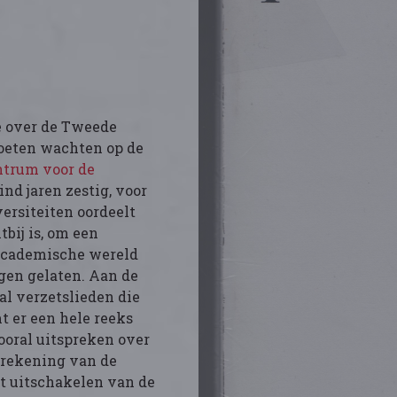
e over de Tweede
moeten wachten op de
ntrum voor de
eind jaren zestig, voor
versiteiten oordeelt
tbij is, om een
e academische wereld
igen gelaten. Aan de
al verzetslieden die
 er een hele reeks
vooral uitspreken over
afrekening van de
et uitschakelen van de