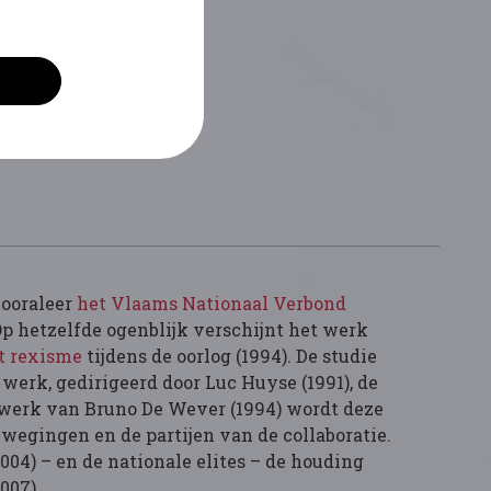
vooraleer
het Vlaams Nationaal Verbond
Op hetzelfde ogenblijk verschijnt het werk
t rexisme
tijdens de oorlog (1994). De studie
 werk, gedirigeerd door Luc Huyse (1991), de
t werk van Bruno De Wever (1994) wordt deze
bewegingen en de partijen van de collaboratie.
004) – en de nationale elites – de houding
007).