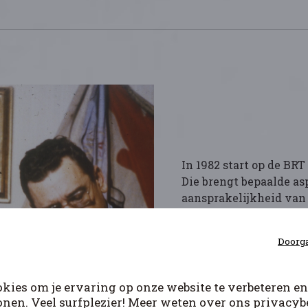
In 1982 start op de BR
Die brengt bepaalde as
aansprakelijkheid van 
bekend of verborgen wa
de 800.000 Vlaamse kij
Doorga
de reeks duidelijk de 
nazisme en zijn misda
kies om je ervaring op onze website te verbeteren en
onen. Veel surfplezier! Meer weten over ons privacybe