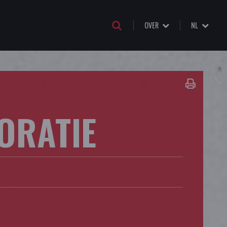
OVER
NL
ORATIE