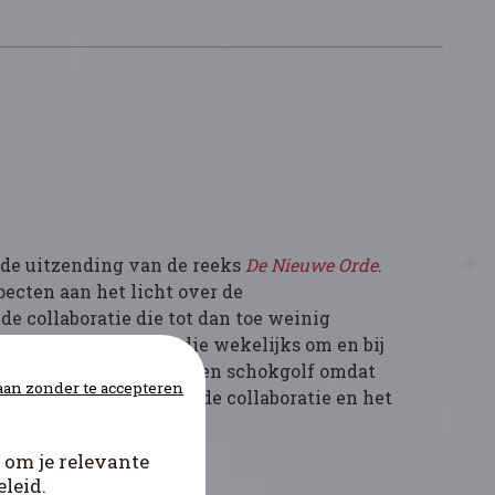
T de uitzending van de reeks
De Nieuwe Orde
.
pecten aan het licht over de
de collaboratie die tot dan toe weinig
ren. De uitzending, die wekelijks om en bij
kers telt, veroorzaakt een schokgolf omdat
an zonder te accepteren
banden aantoont tussen de collaboratie en het
den.
 om je relevante
leid.