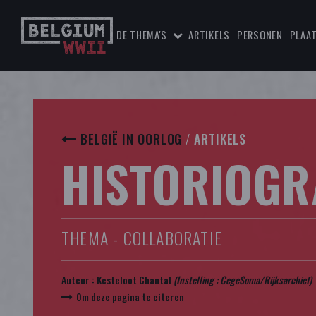
DE THEMA'S
ARTIKELS
PERSONEN
PLAA
BELGIË IN OORLOG
/
ARTIKELS
HISTORIOGR
THEMA - COLLABORATIE
Auteur :
Kesteloot Chantal
(Instelling :
CegeSoma/Rijksarchief
)
Om deze pagina te citeren