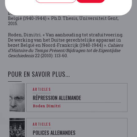
Roden, Dimitri. « "In naam van het Duitse volk!” Het
Duitse krijgsgerecht en de openbare orde in bezet
België (1940-1944) ». Ph.D. Thesis, Universiteit Gent,
2015.
Roden, Dimitri. « Van aanhouding tot strafuitvoering.
De werking van het Duitse gerechtelijke apparaat in
bezet België en Noord‑Frankrijk (1940-1944) ».
Cahiers
d’Histoire du Temps Présent/Bijdragen tot de Eigentijdse
Geschiedenis
22 (2010): 113‑60.
POUR EN SAVOIR PLUS...
ARTICLES
RÉPRESSION ALLEMANDE
Roden Dimitri
ARTICLES
POLICES ALLEMANDES