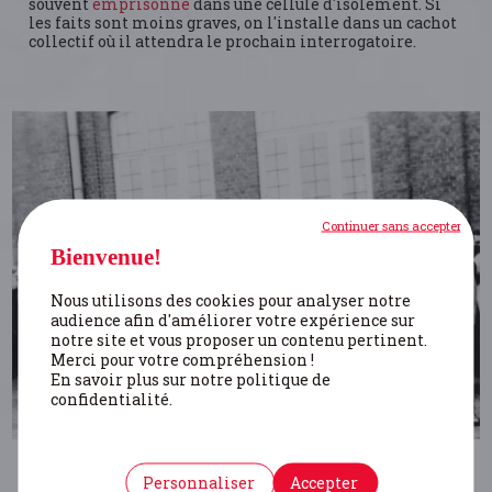
souvent
emprisonné
dans une cellule d'isolement. Si
les faits sont moins graves, on l'installe dans un cachot
collectif où il attendra le prochain interrogatoire.
Continuer sans accepter
Bienvenue!
Nous utilisons des cookies pour analyser notre
audience afin d'améliorer votre expérience sur
notre site et vous proposer un contenu pertinent.
Merci pour votre compréhension !
En savoir plus sur notre politique de
confidentialité.
BIBLIOGRAPHIE
Personnaliser
Accepter