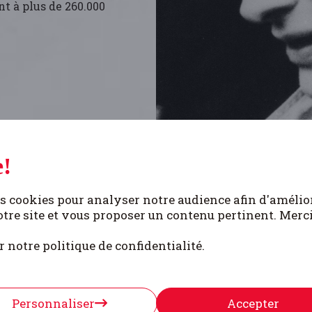
t à plus de 260.000
!
CLIN
s cookies pour analyser notre audience afin d'amélio
tre site et vous proposer un contenu pertinent. Merc
r notre politique de confidentialité.
é des Wallons» (janvier 1943) et les défaites de l’Axe qu
Personnaliser
Accepter
il en vient à reconnaître devant son comité rédactionnel 