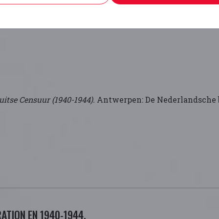
hef par Max Hodeige -un agent SS- et est expédié en rési
 1944.
uitse Censuur (1940-1944).
Antwerpen: De Nederlandsche 
ATION EN 1940-1944.