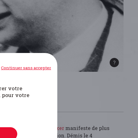
Continuer sans accepter
rer votre
i pour votre
i se multiplient,
De Becker
manifeste de plus
l’échec de la collaboration. Démis le 4