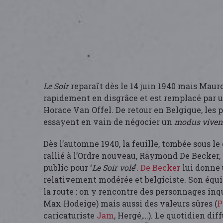
Le Soir
reparaît dès le 14 juin 1940 mais Mau
rapidement en disgrâce et est remplacé par 
Horace Van Offel. De retour en Belgique, les p
essayent en vain de négocier un
modus vive
Dès l’automne 1940, la feuille, tombée sous le
rallié à l’Ordre nouveau, Raymond De Becker,
public pour ‘
Le Soir volé
’.
De Becker
lui donne 
relativement modérée et belgiciste. Son équi
la route : on y rencontre des personnages inq
Max Hodeige) mais aussi des valeurs sûres (
P
caricaturiste
Jam
, Hergé,…). Le quotidien dif