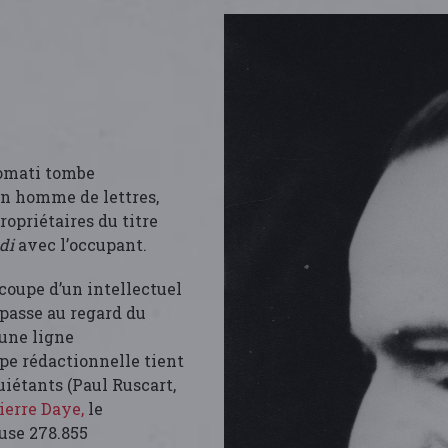
romati tombe
un homme de lettres,
ropriétaires du titre
ndi
avec l’occupant.
 coupe d’un intellectuel
 passe au regard du
une ligne
pe rédactionnelle tient
uiétants (Paul Ruscart,
ierre Daye,
le
fuse 278.855