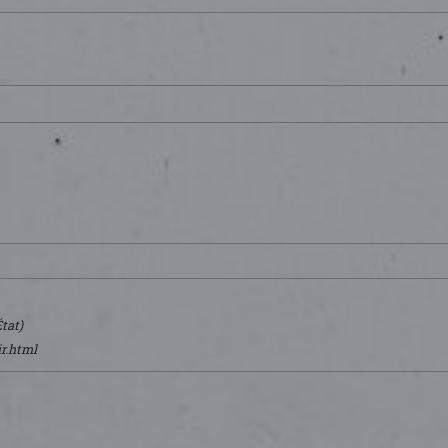
tat)
r.html