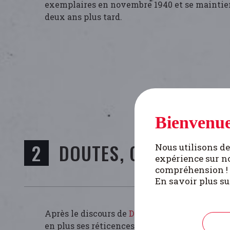
exemplaires en novembre 1940 et se maintien
deux ans plus tard.
Bienvenue
DOUTES, CRISE ET DÉ
Nous utilisons de
expérience sur no
compréhension !
En savoir plus su
Après le discours de
Degrelle
sur «la germanit
en plus ses réticences. Le 3 septembre 1943, 