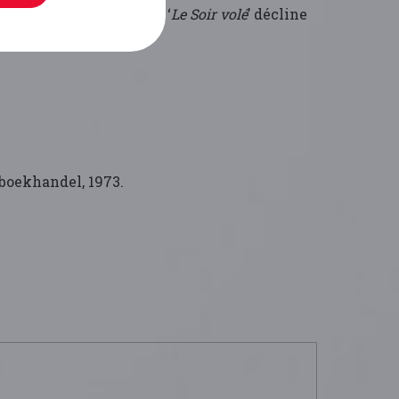
dence forcée. Dès lors, ‘
Le Soir volé
’ décline
boekhandel, 1973.