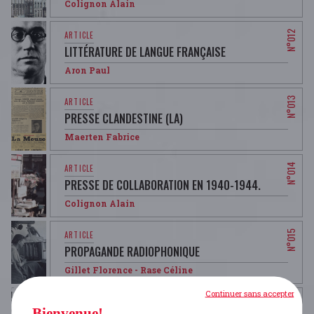
Colignon Alain
LITTÉRATURE DE LANGUE FRANÇAISE
Aron Paul
PRESSE CLANDESTINE (LA)
Maerten Fabrice
PRESSE DE COLLABORATION EN 1940-1944.
Colignon Alain
PROPAGANDE RADIOPHONIQUE
Gillet Florence
- Rase Céline
Continuer sans accepter
Bienvenue!