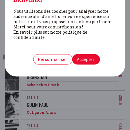
STATUT DE RÉSISTANCE PAR LA PRESSE
CLANDESTINE (LE)
Nous utilisons des cookies pour analyser notre
Kesteloot Chantal
- Maerten Fabrice
audience afin d'améliorer votre expérience sur
notre site et vous proposer un contenu pertinent.
Merci pour votre compréhension !
En savoir plus sur notre politique de
VOLK EN STAAT
confidentialité.
De Wever Bruno
Personnes
Personnaliser
Accepter
BRANS JAN
Seberechts Frank
COLIN PAUL
Colignon Alain