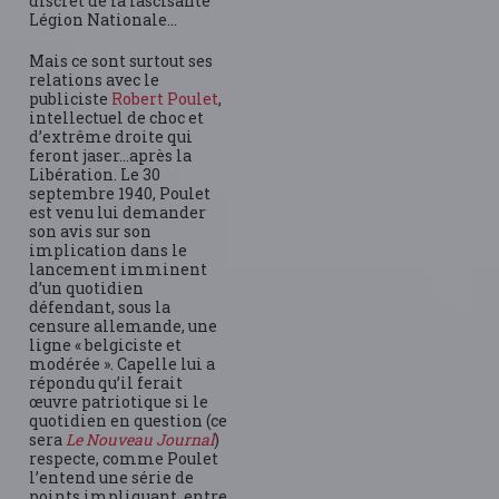
discret de la fascisante
Légion Nationale…
Mais ce sont surtout ses
relations avec le
publiciste
Robert Poulet
,
intellectuel de choc et
d’extrême droite qui
feront jaser…après la
Libération. Le 30
septembre 1940, Poulet
est venu lui demander
son avis sur son
implication dans le
lancement imminent
d’un quotidien
défendant, sous la
censure allemande, une
ligne « belgiciste et
modérée ». Capelle lui a
répondu qu’il ferait
œuvre patriotique si le
quotidien en question (ce
sera
Le Nouveau Journal
)
respecte, comme Poulet
l’entend une série de
points impliquant, entre