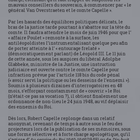
mauvais conseillers du souverain, à commencer par « le
général Van Overstraeten et le comte Capelle ».
Par les hasards des équilibres politiques délicats, le
bras de la justice tarde pourtant à s’abattre sur la tête du
comte. Il faudra attendre le mois de juin 1946 pour que l’
« affaire Poulet » remonte à la surface, les
antiléopoldistes l’instrumentalisant quelque peu afin
de porter atteinte à l’ « entourage frelaté »
(démocratiquement parlant) de Léopold III. Le 11 juin
de cette année, sous les auspices du libéral Adolphe
Glabbeke, ministre de la Justice, une instruction
judiciaire est ouverte contre le comte Capelle pour
infraction prévue par l’article 118 bis du code pénal
(« avoir servi la politique ou les desseins de l’ennemi »).
Soumis à plusieurs dizaines d’interrogatoires en 48
mois, s’efforçant constamment de « couvrir » le Roi
(n’était-ce pas sa vocation ?), il obtient finalement une
ordonnance de non-lieu le 24 juin 1948, au vif déplaisir
des ennemis du Roi.
Dès lors, Robert Capelle replonge dans un relatif
anonymat, revenant de temps à autre sous le feu des
projecteurs lors de la publication de ses mémoires, sous
une forme sélective et à forte charge apologétique, qu’il
s’agisse d’
Au service du Roi 1940-1945
(1949) ou de
Dix-huit