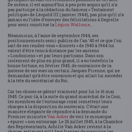
De même, il est aujourd’hui à peu près acquis qu’il n’a
pas participé à la rédaction du fameux « Testament
politique» de Léopold III ( janvier 1944), pas plus qu’il n’a
jamais eu l’idée d’envoyer des félicitations à Degrelle
pour avoir constitué la
Légion Wallonie
…
Néanmoins, à l’aune de septembre 1944, ses
positionnements semi-publics de l’an ’40 et ce que l’on
sait de ses rendez-vous « discrets » de 1940 à 1944 lui
valent d’être tenu à distance par les anciens
« Londoniens » et par leurs partisans. Dans son
isolement de plus en plus grand, il a eu toutefois la
bonne fortune, en février 1945, de convaincre de la
justesse de ses vues un certain Jacques Pirenne, qui ne
demandait qu’à être convaincu et qui allait lui succéder
à la tête du secrétariat du Roi.
Car les choses se gâtent vraiment pour lui le 16 mai
1945. Ce jour-là, à la suite du grand maréchal de la Cour,
les membres de l’entourage royal remettent leurs
charges à la disposition du souverain. C’était une
manière élégante de répondre à la demande du
Premier ministre
Van Acker
de voir le monarque
« épurer » son entourage. Le 26 juillet 1945, à la Chambre
des Représentants, Achille Van Acker revient à la
charge, estimant qu’il faut frapper de suspicion les