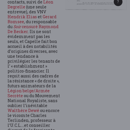
contacts, suivi de
Léon
Degrelle
(une seule
entrevue), des VNV
Hendrik Elias
et
Gerard
Romsee
, du responsable
du
Soir
censuré
Raymond
De Becker
. Ils ne sont
évidemment pas les
seuls, et Capelle fait bon
accueil à des notabilités
d’origines diverses, avec
une tendance à
privilégier les tenants de
l’ « establishment »
politico-financier. Il
reçoit aussi des cadres de
la résistance « de droite »,
futurs animateurs de la
Légion belge/Armée
Secrète
ou du Mouvement
National Royaliste, sans
oublier l’inévitable
Walthère Dewé
ou encore
le vicomte Charles
Terlinden, professeur à
l’U.C.L….et conseiller