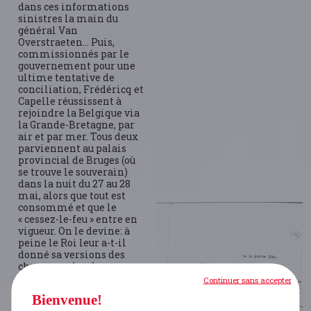
dans ces informations
sinistres la main du
général Van
Overstraeten… Puis,
commissionnés par le
gouvernement pour une
ultime tentative de
conciliation, Frédéricq et
Capelle réussissent à
rejoindre la Belgique via
la Grande-Bretagne, par
air et par mer. Tous deux
parviennent au palais
provincial de Bruges (où
se trouve le souverain)
dans la nuit du 27 au 28
mai, alors que tout est
consommé et que le
« cessez-le-feu » entre en
vigueur. On le devine: à
peine le Roi leur a-t-il
donné sa versions des
choses que les deux
hommes s’alignent sur
Continuer sans accepter
son point de vue. A partir
Bienvenue!
de ce moment, Robert