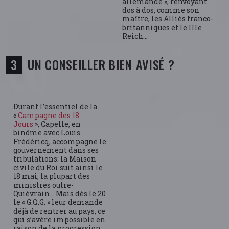
allemande », renvoyant
dos à dos, comme son
maître, les Alliés franco-
britanniques et le IIIe
Reich…
UN CONSEILLER BIEN AVISÉ ?
Durant l’essentiel de la
«
Campagne des 18
Jours
», Capelle, en
binôme avec Louis
Frédéricq, accompagne le
gouvernement dans ses
tribulations: la Maison
civile du Roi suit ainsi le
18 mai, la plupart des
ministres outre-
Quiévrain… Mais dès le 20
le « G.Q.G. » leur demande
déjà de rentrer au pays, ce
qui s’avère impossible en
raison de la progression