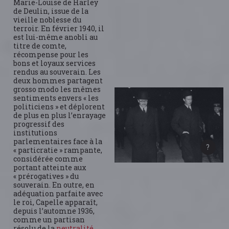
Marie-Louise de Harley
de Deulin, issue de la
vieille noblesse du
terroir. En février 1940, il
est lui-même anobli au
titre de comte,
récompense pour les
bons et loyaux services
rendus au souverain. Les
deux hommes partagent
grosso modo les mêmes
sentiments envers « les
politiciens » et déplorent
de plus en plus l’enrayage
progressif des
institutions
parlementaires face à la
« particratie » rampante,
considérée comme
portant atteinte aux
« prérogatives » du
souverain. En outre, en
adéquation parfaite avec
le roi, Capelle apparaît,
depuis l’automne 1936,
comme un partisan
résolu de la
neutralité