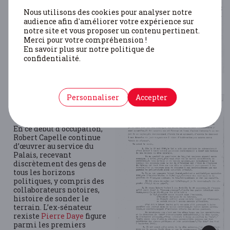
Capelle devient un zélé
partisan du retour à une
Nous utilisons des cookies pour analyser notre
forme de neutralisme
audience afin d'améliorer votre expérience sur
absolu, nonobstant
notre site et vous proposer un contenu pertinent.
l’occupation allemande
Merci pour votre compréhension !
comme l’illustre
En savoir plus sur notre politique de
notamment l’épisode dit
confidentialité.
des «
Instructions de
Berne
».
Personnaliser
Accepter
En ce début d’occupation,
Robert Capelle continue
d’œuvrer au service du
Palais, recevant
discrètement des gens de
tous les horizons
politiques, y compris des
collaborateurs notoires,
histoire de sonder le
terrain. L’ex-sénateur
rexiste
Pierre Daye
figure
parmi les premiers