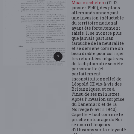
Maasmechelen
» (11-12
janvier 1940), des plans
allemands annonçant
une invasion inéluctable
du territoire national
ayant été fortuitement
saisis, il se montre plus
que jamais partisan
farouche de la neutralité
et se démène comme un
beau diable pour corriger
les retombées négatives
de la diplomatie secrète
personnelle (et
parfaitement
inconstitutionnelle) de
Léopold III vis-à-vis des
Britanniques, et ce à
l’insu de ses ministres.
Après l’invasion surprise
du Danemark et de la
Norvège (9 avril 1940),
Capelle – tout comme le
proche entourage du Roi -
se nourrit toujours
d’illusions sur la « loyauté