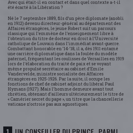
Avec qui était-il en contact et dans quel contexte a-t-il
été écarté à la Libération ?
Né le 7 septembre 1889, fils d’un père diplomate (anobli
en 1912) devenu directeur-général au département des
Affaires étrangères, le jeune Robert suit un parcours
classique qui l’emmène de l’enseignement libre à
l’obtention du titre de docteur en droit à l’Université
catholique de Louvain dans l’immédiat avant-guerre.
Combattant honorable en ’14-’18, il a, dès 1911 entamé
une carrière diplomatique dans la foulée du modèle
paternel, fréquentant les coulisses de Versailles en 1919
lors de l’élaboration du traité de paix et se voyant
même propulsé secrétaire au cabinet d’Emile
Vandervelde, ministre socialiste des Affaires
étrangères en 1925-1926. Par la suite, il occupe les
fonctions de chef de cabinet adjoint du libéral Paul
Hymans (1927). Mais l’homme demeure avant tout
chrétien, obtenant d’ailleurs ultérieurement le titre de
« Camérier secret du pape », un titre que la chancellerie
vaticane n’octroie pas aux agnostiques.
UN CONSEILLER DU PRINCE…PARMI