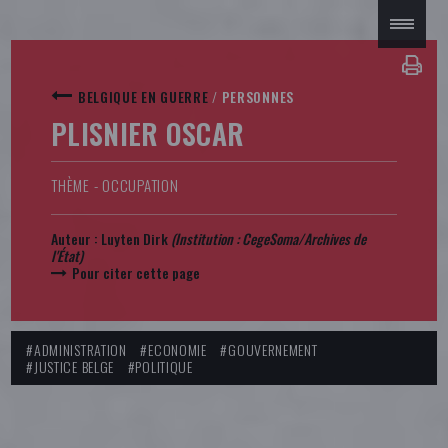
BELGIQUE EN GUERRE
/
PERSONNES
PLISNIER OSCAR
THÈME - OCCUPATION
Auteur :
Luyten Dirk
(Institution :
CegeSoma/Archives de
l'État
)
Pour citer cette page
#ADMINISTRATION
#ECONOMIE
#GOUVERNEMENT
#JUSTICE BELGE
#POLITIQUE