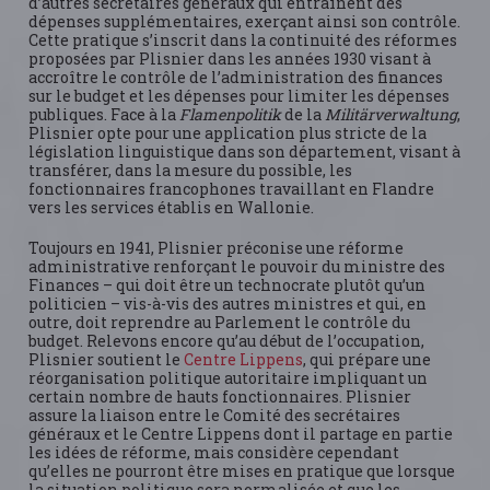
d’autres secrétaires généraux qui entraînent des
dépenses supplémentaires, exerçant ainsi son contrôle.
Cette pratique s’inscrit dans la continuité des réformes
proposées par Plisnier dans les années 1930 visant à
accroître le contrôle de l’administration des finances
sur le budget et les dépenses pour limiter les dépenses
publiques. Face à la
Flamenpolitik
de la
Militärverwaltung
,
Plisnier opte pour une application plus stricte de la
législation linguistique dans son département, visant à
transférer, dans la mesure du possible, les
fonctionnaires francophones travaillant en Flandre
vers les services établis en Wallonie.
Toujours en 1941, Plisnier préconise une réforme
administrative renforçant le pouvoir du ministre des
Finances – qui doit être un technocrate plutôt qu’un
politicien – vis-à-vis des autres ministres et qui, en
outre, doit reprendre au Parlement le contrôle du
budget. Relevons encore qu’au début de l’occupation,
Plisnier soutient le
Centre Lippens
, qui prépare une
réorganisation politique autoritaire impliquant un
certain nombre de hauts fonctionnaires. Plisnier
assure la liaison entre le Comité des secrétaires
généraux et le Centre Lippens dont il partage en partie
les idées de réforme, mais considère cependant
qu’elles ne pourront être mises en pratique que lorsque
la situation politique sera normalisée et que les