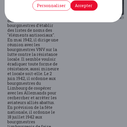
relative insouciance les
Personnaliser
Accepter
ordres illégaux des
Allemands. Il soutient
le
travail obligatoire
et
demande aux
bourgmestres d’établir
des listes de noms des
"éléments antisociaux".
En mai 1942, il dirige une
réunion avec les
bourgmestres VNV sur la
lutte contre la résistance
locale. Il semble vouloir
éradiquer toute forme de
résistance, aussi mineure
et locale soit-elle. Le 2
juin 1942, il ordonne aux
bourgmestres du
Limbourg de coopérer
avec les Allemands pour
rechercher et arrêter les
aviateurs alliés abattus.
En prévision de la fête
nationale, il ordonne le
18 juillet 1942 aux
bourgmestres
limbourgeois de faire