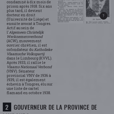
condamné à dix mois de
prison après 1918. Six ans
plus tard, il devient
docteur en droit
(Université de Liège) et
ensuite avocat à Tongres.
Actif au sein de
l'
Algemeen Christelijk
Werknemersverbond
(ACW), mouvement
ouvrier chrétien, il est
cofondateur du
Katholieke
Vlaamsche Volkspartij
dans le Limbourg (KVVL).
Après 1933, il rallie le
Vlaams Nationaal Verbond
(VNV). Sénateur
provincial VNV de 1936 à
1939, il est également
échevin à Tongres, élu sur
une liste de cartel
flamand en octobre 1938.
GOUVERNEUR DE LA PROVINCE DE