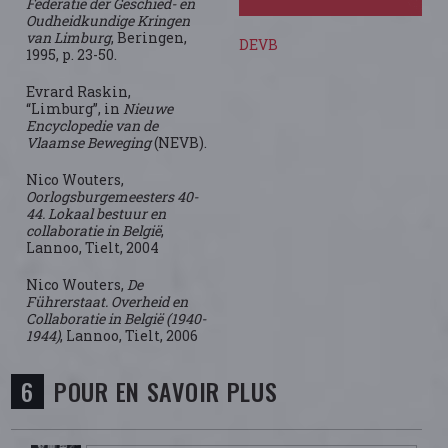
Federatie der Geschied- en
Oudheidkundige Kringen
van Limburg
, Beringen,
DEVB
1995, p. 23-50.
Evrard Raskin,
“Limburg”, in
Nieuwe
Encyclopedie van de
Vlaamse Beweging
(NEVB).
Nico Wouters,
Oorlogsburgemeesters 40-
44. Lokaal bestuur en
collaboratie in België
,
Lannoo, Tielt, 2004
Nico Wouters,
De
Führerstaat. Overheid en
Collaboratie in België (1940-
1944)
, Lannoo, Tielt, 2006
POUR EN SAVOIR PLUS