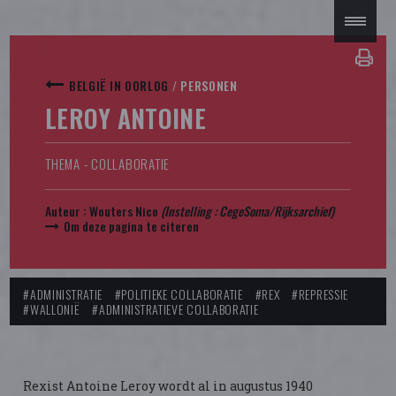
BELGIË IN OORLOG
/
PERSONEN
LEROY ANTOINE
THEMA - COLLABORATIE
Auteur :
Wouters Nico
(Instelling : CegeSoma/Rijksarchief)
Om deze pagina te citeren
#ADMINISTRATIE
#POLITIEKE COLLABORATIE
#REX
#REPRESSIE
#WALLONIË
#ADMINISTRATIEVE COLLABORATIE
Rexist Antoine Leroy wordt al in augustus 1940