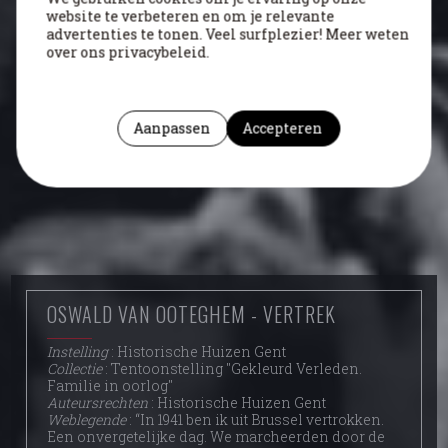
website te verbeteren en om je relevante
advertenties te tonen. Veel surfplezier! Meer weten
over ons privacybeleid.
Aanpassen
Accepteren
OSWALD VAN OOTEGHEM - VERTREK
Instelling
: Historische Huizen Gent
Collectie
: Tentoonstelling "Gekleurd Verleden.
Familie in oorlog"
Auteursrechten
: Historische Huizen Gent
Weblegende
: “In 1941 ben ik uit Brussel vertrokken.
Een onvergetelijke dag. We marcheerden door de