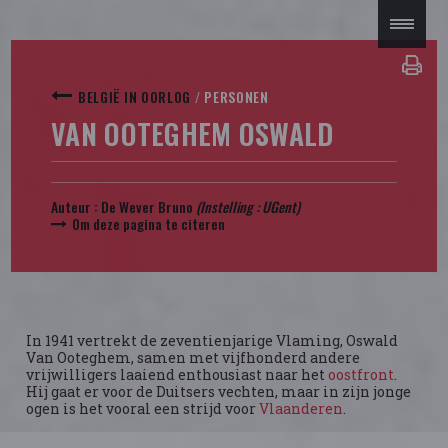
BELGIË IN OORLOG
/
PERSONEN
VAN OOTEGHEM OSWALD
Auteur :
De Wever Bruno
(Instelling :
UGent
)
Om deze pagina te citeren
In 1941 vertrekt de zeventienjarige Vlaming, Oswald
Van Ooteghem, samen met vijfhonderd andere
vrijwilligers laaiend enthousiast naar het
oostfront
.
Hij gaat er voor de Duitsers vechten, maar in zijn jonge
ogen is het vooral een strijd voor
Vlaanderen
.