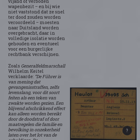
vijand of verboden
wapenbezit – en bij wie
niet vaststond dat ze snel
ter dood zouden worden
veroordeeld – moesten
naar Duitsland worden
overgebracht, daar in
volledige isolatie worden
gehouden en eventueel
voor een burgerlijke
rechtbank verschijnen.
Zoals
Generalfeldmarschall
Wilhelm Keitel
verklaarde:
“De Führer is
van mening dat
gevangenisstraffen, zelfs
levenslang, voor dit soort
feiten als een teken van
zwakte worden gezien. Een
blijvend afschrikkend effect
kan alleen worden bereikt
door de doodstraf of door
maatregelen die familie en
bevolking in onzekerheid
laten over het lot van de