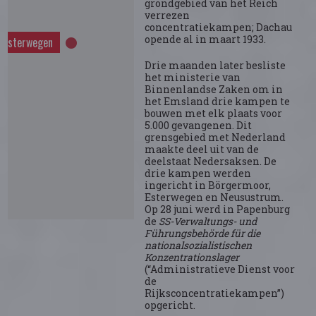
grondgebied van het Reich
verrezen
concentratiekampen; Dachau
opende al in maart 1933.
d'Esterwegen
Drie maanden later besliste
het ministerie van
Binnenlandse Zaken om in
het Emsland drie kampen te
bouwen met elk plaats voor
5.000 gevangenen. Dit
grensgebied met Nederland
maakte deel uit van de
deelstaat Nedersaksen. De
drie kampen werden
ingericht in Börgermoor,
Esterwegen en Neusustrum.
Op 28 juni werd in Papenburg
de
SS-Verwaltungs- und
Führungsbehörde für die
nationalsozialistischen
Konzentrationslager
(“Administratieve Dienst voor
de
Rijksconcentratiekampen”)
opgericht.