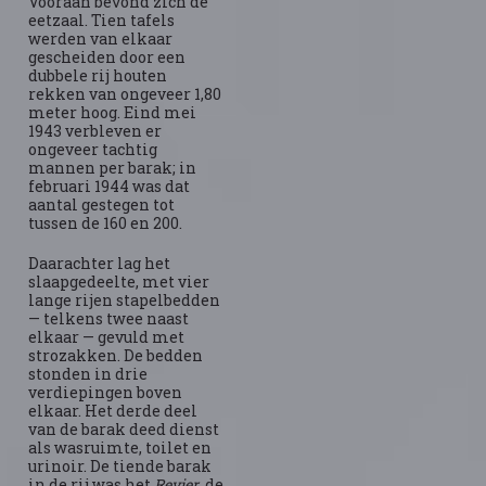
Vooraan bevond zich de
eetzaal. Tien tafels
werden van elkaar
gescheiden door een
dubbele rij houten
rekken van ongeveer 1,80
meter hoog. Eind mei
1943 verbleven er
ongeveer tachtig
mannen per barak; in
februari 1944 was dat
aantal gestegen tot
tussen de 160 en 200.
Daarachter lag het
slaapgedeelte, met vier
lange rijen stapelbedden
— telkens twee naast
elkaar — gevuld met
strozakken. De bedden
stonden in drie
verdiepingen boven
elkaar. Het derde deel
van de barak deed dienst
als wasruimte, toilet en
urinoir. De tiende barak
in de rij was het
Revier
, de