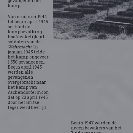
gevangenen het
kamp.
Van eind mei 1944
tot begin april 1945
bestond de
kampbevolking
hoofdzakelijk uit
soldaten van de
Wehrmacht
. In
januari 1945 telde
het kamp ongeveer
1.550 gevangenen.
Begin april 1945
werden alle
gevangenen
overgebracht naar
het kamp van
Aschendorfermoor,
dat op 20 april 1945
door het Britse
leger werd bevrijd.
Begin 1947 werden de
negen bewakers van het
Zuidkamp van