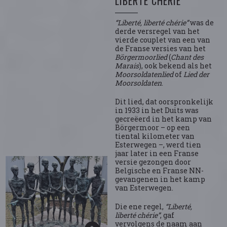
LIBERTÉ CHÉRIE
“Liberté, liberté chérie”
was de
derde versregel van het
vierde couplet van een van
de Franse versies van het
Börgermoorlied
(
Chant des
Marais
), ook bekend als het
Moorsoldatenlied
of
Lied der
Moorsoldaten
.
Dit lied, dat oorspronkelijk
in 1933 in het Duits was
gecreëerd in het kamp van
Börgermoor – op een
tiental kilometer van
Esterwegen –, werd tien
jaar later in een Franse
versie gezongen door
Belgische en Franse NN-
gevangenen in het kamp
van Esterwegen.
Die ene regel,
“Liberté,
liberté chérie”
, gaf
vervolgens de naam aan