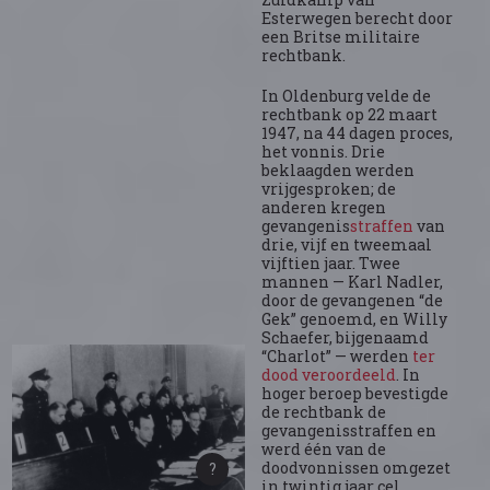
Esterwegen berecht door
een Britse militaire
rechtbank.
In Oldenburg velde de
rechtbank op 22 maart
1947, na 44 dagen proces,
het vonnis. Drie
beklaagden werden
vrijgesproken; de
anderen kregen
gevangenis
straffen
van
drie, vijf en tweemaal
vijftien jaar. Twee
mannen — Karl Nadler,
door de gevangenen “de
Gek” genoemd, en Willy
Schaefer, bijgenaamd
“Charlot” — werden
ter
dood veroordeeld
. In
hoger beroep bevestigde
de rechtbank de
gevangenisstraffen en
werd één van de
doodvonnissen omgezet
in twintig jaar cel.