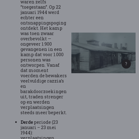
waren zelfs
“toegestaan”. Op 22
januari 1944 werd
echter een
ontsnappingspoging
ontdekt. Het kamp
was toen zwaar
overbevolkt —
ongeveer 1.900
gevangenen in een
kamp dat voor 1.000
personen was
ontworpen. Vanaf
dat moment
voerden de bewakers
veelvuldige razzia’s
en
barakdoorzoekingen
uit, traden strenger
op en werden
verplaatsingen
steeds meer beperkt.
Derde
periode (23
januari – 23 mei
1944):
verplaatsingen