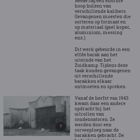
Revier
lag een enorme
hoop hulzen van
verschillende kalibers.
Gevangenen moesten die
sorteren op formaat en
op materiaal (geel koper,
aluminium, messing
enz.).
Dit werk gebeurde in een
elfde barak aan het
uiteinde van het
Zuidkamp. Tijdens deze
taak konden gevangenen
uit verschillende
barakken elkaar
ontmoeten en spreken.
Vanaf de herfst van 1943
kwam daar een andere
opdracht bij: het
uitrollen van
condensatoren. Ze
werden door een
corveeploeg naar de
barakken gebracht. De