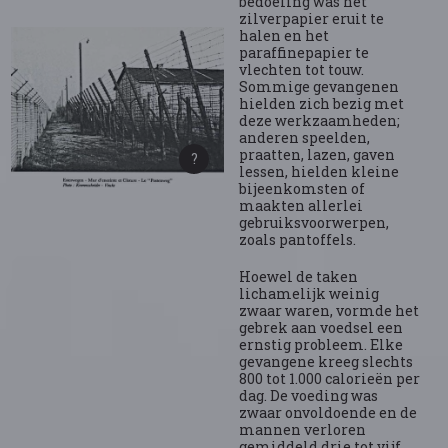
bedoeling was het
zilverpapier eruit te
halen en het
paraffinepapier te
vlechten tot touw.
Sommige gevangenen
hielden zich bezig met
deze werkzaamheden;
anderen speelden,
praatten, lazen, gaven
lessen, hielden kleine
bijeenkomsten of
maakten allerlei
gebruiksvoorwerpen,
zoals pantoffels.
Hoewel de taken
lichamelijk weinig
zwaar waren, vormde het
gebrek aan voedsel een
ernstig probleem. Elke
gevangene kreeg slechts
800 tot 1.000 calorieën per
dag. De voeding was
zwaar onvoldoende en de
mannen verloren
gemiddeld drie tot vijf