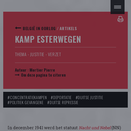
BELGIË IN OORLOG
/
ARTIKELS
KAMP ESTERWEGEN
THEMA - JUSTITIE - VERZET
Auteur :
Mortier Pierre
Om deze pagina te citeren
#CONCENTRATIEKAMPEN
#DEPORTATIE
#DUITSE JUSTITIE
#POLITIEK GEVANGENE
#DUITSE REPRESSIE
In december 1941 werd het statuut
Nacht und Nebel
(NN)