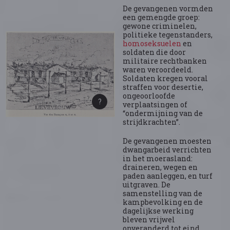
De gevangenen vormden
een gemengde groep:
gewone criminelen,
politieke tegenstanders,
homoseksuelen
en
soldaten die door
militaire rechtbanken
waren veroordeeld.
Soldaten kregen vooral
straffen voor desertie,
ongeoorloofde
verplaatsingen of
“ondermijning van de
strijdkrachten”.
De gevangenen moesten
dwangarbeid verrichten
in het moerasland:
draineren, wegen en
paden aanleggen, en turf
uitgraven. De
samenstelling van de
kampbevolking en de
dagelijkse werking
bleven vrijwel
onveranderd tot eind