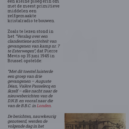
een kleine ploeg erin om
met de meest primitieve
middelen een
zelfgemaakte
kristalradio te bouwen.
Zoals te lezen stond in
het
“Verslag over een
clandestiene activiteit van
gevangenen van kamp nr. 7
te Esterwegen”
, dat Pierre
Mevis op 15 juni 1945 in
Brussel opstelde:
“Met dit toestel luisterde
een groep van drie
gevangenen – Auguste
Déan, Valère Passelecq en
ikzelf – elke nacht naar de
nieuwsberichten van de
D.N.B. en vooral naar die
van de B.B.C. in
Londen
.
De berichten, nauwkeurig
genoteerd, werden de
volgende dag in het