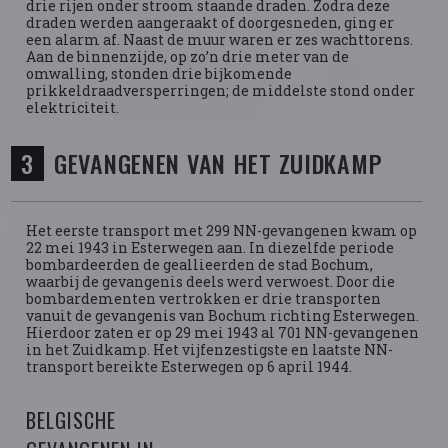
drie rijen onder stroom staande draden. Zodra deze
draden werden aangeraakt of doorgesneden, ging er
een alarm af. Naast de muur waren er zes wachttorens.
Aan de binnenzijde, op zo’n drie meter van de
omwalling, stonden drie bijkomende
prikkeldraadversperringen; de middelste stond onder
elektriciteit.
GEVANGENEN VAN HET ZUIDKAMP
Het eerste transport met 299 NN-gevangenen kwam op
22 mei 1943 in Esterwegen aan. In diezelfde periode
bombardeerden de geallieerden de stad Bochum,
waarbij de gevangenis deels werd verwoest. Door die
bombardementen vertrokken er drie transporten
vanuit de gevangenis van Bochum richting Esterwegen.
Hierdoor zaten er op 29 mei 1943 al 701 NN-gevangenen
in het Zuidkamp. Het vijfenzestigste en laatste NN-
transport bereikte Esterwegen op 6 april 1944.
BELGISCHE