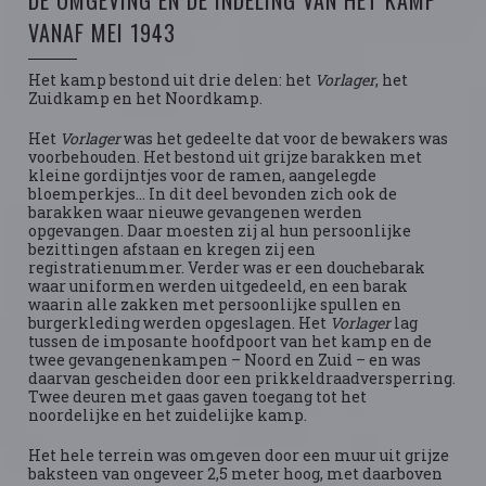
DE OMGEVING EN DE INDELING VAN HET KAMP
VANAF MEI 1943
Het kamp bestond uit drie delen: het
Vorlager
, het
Zuidkamp en het Noordkamp.
Het
Vorlager
was het gedeelte dat voor de bewakers was
voorbehouden. Het bestond uit grijze barakken met
kleine gordijntjes voor de ramen, aangelegde
bloemperkjes… In dit deel bevonden zich ook de
barakken waar nieuwe gevangenen werden
opgevangen. Daar moesten zij al hun persoonlijke
bezittingen afstaan en kregen zij een
registratienummer. Verder was er een douchebarak
waar uniformen werden uitgedeeld, en een barak
waarin alle zakken met persoonlijke spullen en
burgerkleding werden opgeslagen. Het
Vorlager
lag
tussen de imposante hoofdpoort van het kamp en de
twee gevangenenkampen – Noord en Zuid – en was
daarvan gescheiden door een prikkeldraadversperring.
Twee deuren met gaas gaven toegang tot het
noordelijke en het zuidelijke kamp.
Het hele terrein was omgeven door een muur uit grijze
baksteen van ongeveer 2,5 meter hoog, met daarboven