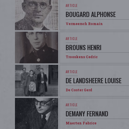
BOUGARD ALPHONSE
Vermeersch Romain
BROUNS HENRI
Trooskens Cedric
DE LANDSHEERE LOUISE
De Coster Gerd
DEMANY FERNAND
Maerten Fabrice