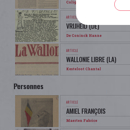
Colignon Alain
VRIJHEID (DE)
De Coninck Hanne
WALLONIE LIBRE (LA)
Kesteloot Chantal
Personnes
AMIEL FRANÇOIS
Maerten Fabrice