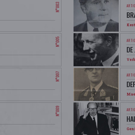
BR
Kes
DE
Ver
DE
Mae
HA
Gen