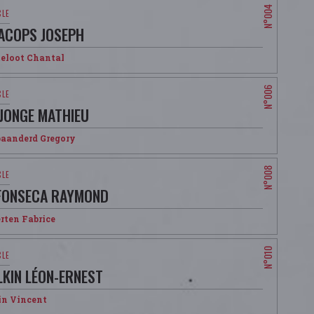
ACOPS JOSEPH
teloot Chantal
 JONGE MATHIEU
baanderd Gregory
FONSECA RAYMOND
rten Fabrice
LKIN LÉON-ERNEST
in Vincent