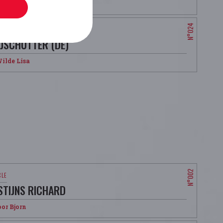
ignon Alain
IJSCHUTTER (DE)
ilde Lisa
STIJNS RICHARD
or Bjorn