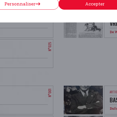
Col
Personnaliser
Accepter
VR
De W
BA
Dufo