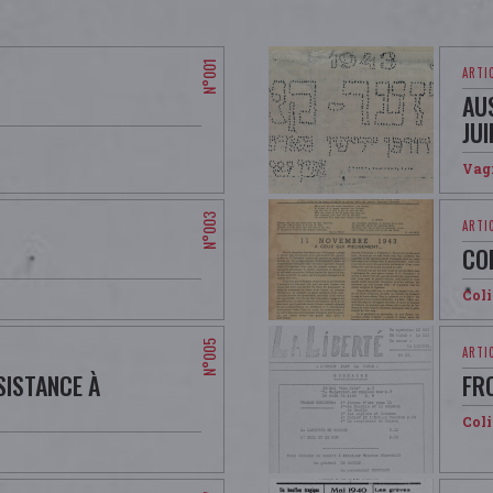
AU
JU
Vag
CO
Col
SISTANCE À
FR
Col