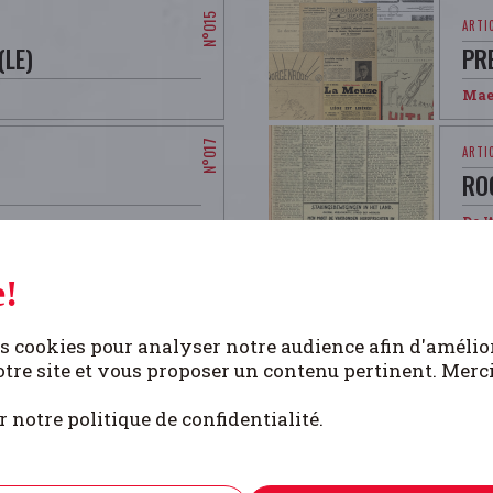
(LE)
PR
Mae
RO
De W
!
AR LA PRESSE
ST
s cookies pour analyser notre audience afin d'amélio
Mor
tre site et vous proposer un contenu pertinent. Merc
ice
r notre politique de confidentialité.
NCE
VOI