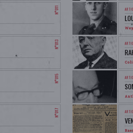
LO
Wey
RA
Col
SO
Ant
VE
Rae