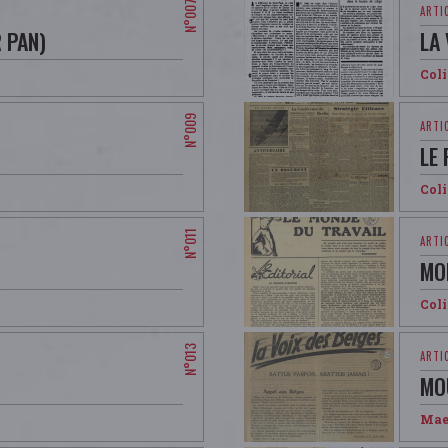
R PAN)
LA 
Col
LE 
Col
MO
Col
MO
Mae