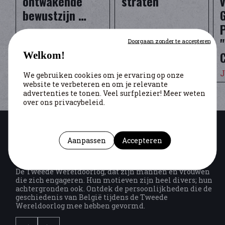
ontwakende
straten
bewustzijn …
Doorgaan zonder te accepteren
Welkom!
Chantal Kesteloot
Chantal Kesteloot
J
We gebruiken cookies om je ervaring op onze
website te verbeteren en om je relevante
advertenties te tonen. Veel surfplezier! Meer weten
over ons privacybeleid.
Aanpassen
Accepteren
PERSOONLIJKHEDEN
De Tweede Wereldoorlog, dat zijn mannen en vrouwen
die zich engageren. Hun motieven zijn heel divers; hun
achtergronden ook. Ontdek de persoonlijkheden die de
geschiedenis van België tijdens de Tweede
Wereldoorlog mee hebben gevormd.