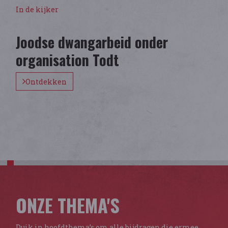
In de kijker
Joodse dwangarbeid onder
organisation Todt
Ontdekken
ONZE THEMA'S
Duik in hoofdthema’s om alle bijdragen die ermee