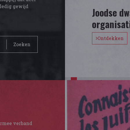
lledig gewijd
Joodse dw
organisat
Ontdekken
Zoeken
 ermee verband