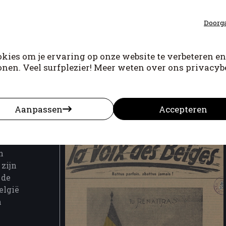
Doorga
Jean-Louis Delaet
kies om je ervaring op onze website te verbeteren en
onen. Veel surfplezier! Meer weten over ons privacybe
Aanpassen
Accepteren
EN
n
zijn
 de
elgië
n