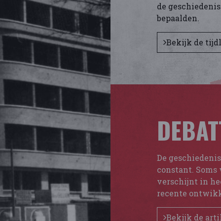
de geschiedenis
bepaalden.
Bekijk de tijdl
DEBAT
De geschiedeni
constant. Soms 
verschijnt in h
recente ontwik
Bekijk de art