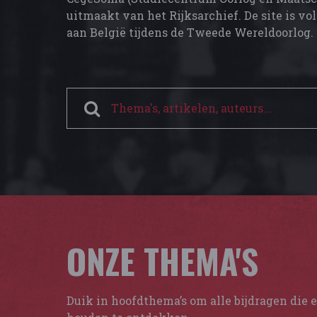
uitmaakt van het Rijksarchief. De site is vo
Joods verzet in België
aan België tijdens de Tweede Wereldoorlog.
Ontdekken
ONZE THEMA'S
Duik in hoofdthema’s om alle bijdragen die