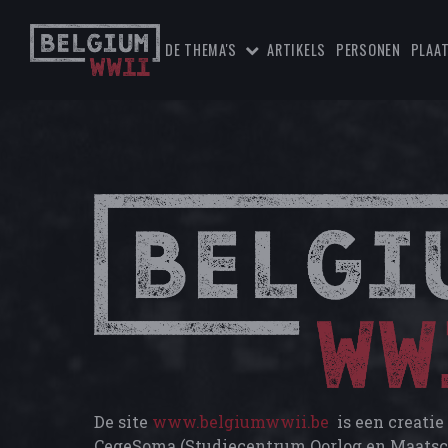
DE THEMA'S
ARTIKELS
PERSONEN
PLAA
De site
www.belgiumwwii.be
is een creatie
CegeSoma (Studiecentrum Oorlog en Maatsch