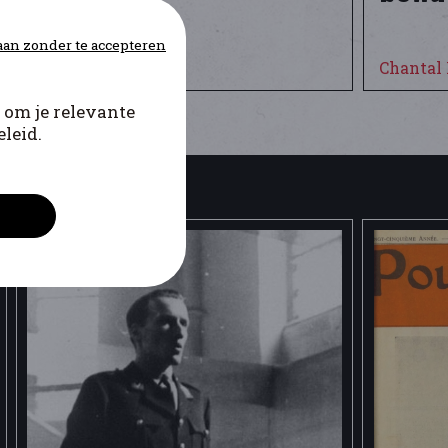
an zonder te accepteren
Nico Wouters
Chantal 
 om je relevante
leid.