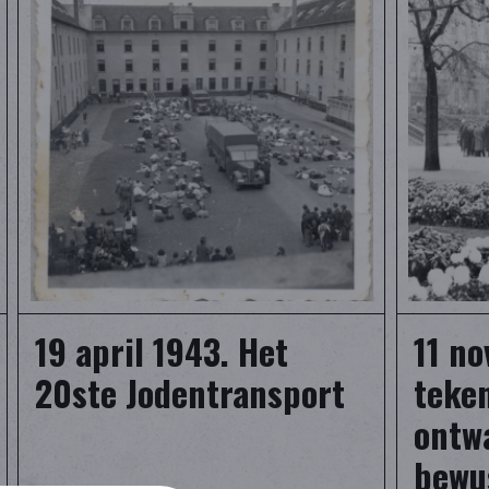
19 april 1943. Het
11 n
20ste Jodentransport
teken
ontw
bewu