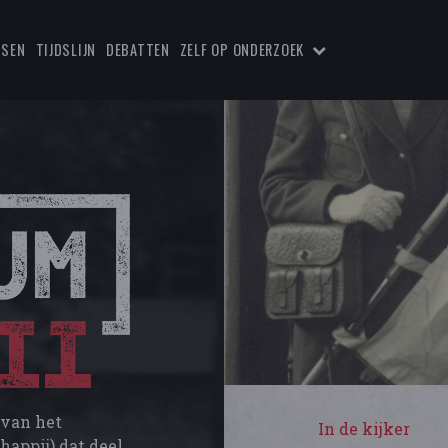
TSEN
TIJDSLIJN
DEBATTEN
ZELF OP ONDERZOEK
 van het
In de kijker
appij) dat deel